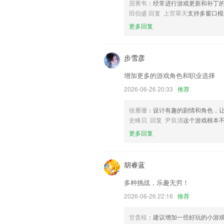
屈菁韦
：经常进行游戏更新和补丁
问答回复支持添加图片
田伯盛 回复 上官翠天
支持多窗口模
联系我们
更多回复
以上就是江南足球app官方网站入口的
使用经历，以帮助我们更好的对产品进行
步雪彦
增加更多的游戏角色和职业选择
2026-06-26 20:33
推荐
徐雁珊
：设计有趣的剧情和角色，
史峰贝 回复 尹良清
这个游戏根本
更多回复
胡睿蓝
多种挑战，乐趣无穷！
2026-06-26 22:16
推荐
甘贵桂
：建议增加一些好玩的小游