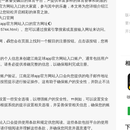
是一家备受瞩目的体育平台，🎆提供丰富多样的体育赛事和刺激的
p官方网站入口
的大家庭，参与其中的乐趣，本文将为您详细介绍
江
让您轻松开启精彩的体育之旅。
版
站入口官网
要
app官方网站入口
的官方网址🌔
/gonglue/15744.html）。您可以通过搜索引擎搜索或直接输入网址来访问。
开
网，📠您会在页面上找到一个醒目的注册按钮。点击该按钮，您将
要的个人信息来创建
江南足球app官方网站入口
账户。通常包括用户
等。请务必提供准确完整的信息，以确保顺利完成注册。
行账户验证。
江南足球app官方网站入口
会向您提供的电子邮件地址
要按照提示进行验证操作。这有助于确保账户的安全性，并防止不法
设置一些安全选项，以增强账户的安全性。🍴例如，可以设置安全
请根据系统的提示设置相关选项，并妥善保管相关信息，确保您的账
网站入口
会提供使用条款和规定供您阅读。这些条款包括平台的使用
下
，请仔细阅读并理解这些条款，并确保您同意并愿意遵守。