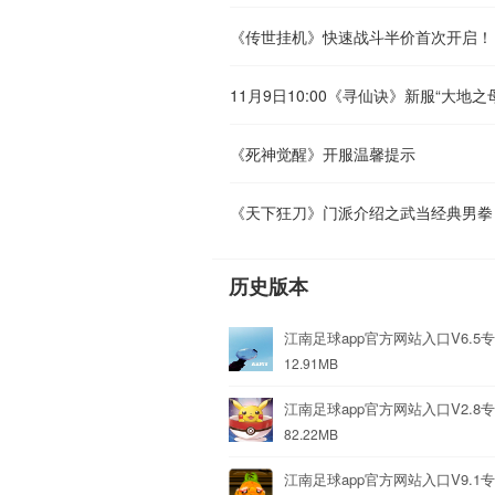
《传世挂机》快速战斗半价首次开启！
11月9日10:00《寻仙诀》新服“大地之
《死神觉醒》开服温馨提示
《天下狂刀》门派介绍之武当经典男拳
历史版本
江南足球app官方网站入口V6.5
12.91MB
江南足球app官方网站入口V2.8
82.22MB
江南足球app官方网站入口V9.1