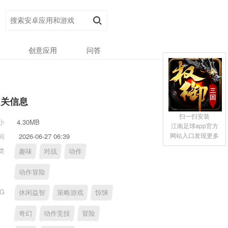
创意应用
问答
相关信息
扫一扫安装
小
4.30MB
江南足球app官方
网站入口发现更多
间
2026-06-27 06:39
类
趣味
对战
动作
动作冒险
AG
休闲益智
策略游戏
惊悚
奇幻
动作竞技
冒险