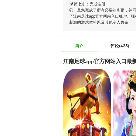
🏕第七步：完成注册
🕗一旦您完成了所有必要的步骤，并
了江南足球app官方网站入口账户。
刺激的游戏体验以及其他令人兴奋
简介
评论(435)
江南足球app官方网站入口最