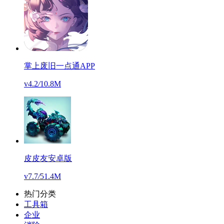
掌上废旧一点通APP
v4.2
/
10.8M
皮皮友安卓版
v7.7
/
51.4M
热门分类
工具箱
企业