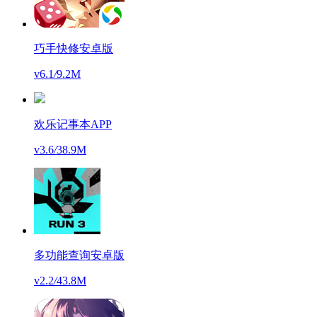
巧手快修安卓版
v6.1
/
9.2M
欢乐记事本APP
v3.6
/
38.9M
多功能查询安卓版
v2.2
/
43.8M