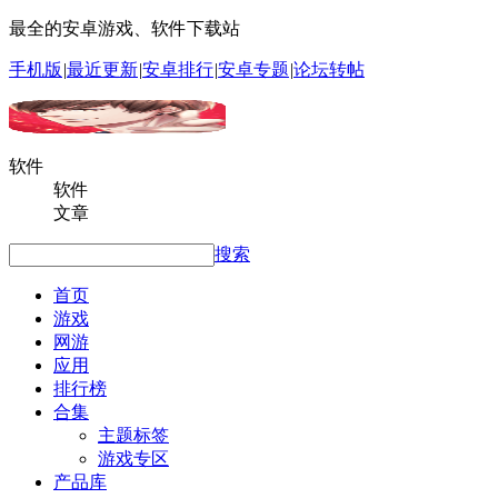
最全的安卓游戏、软件下载站
手机版
|
最近更新
|
安卓排行
|
安卓专题
|
论坛转帖
软件
软件
文章
搜索
首页
游戏
网游
应用
排行榜
合集
主题标签
游戏专区
产品库