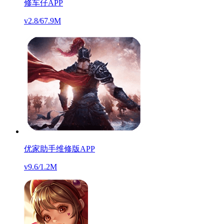
修车仔APP
v2.8
/
67.9M
优家助手维修版APP
v9.6
/
1.2M