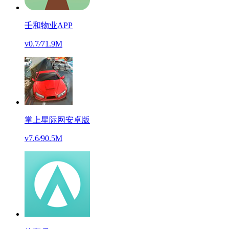
壬和物业APP
v0.7
/
71.9M
掌上星际网安卓版
v7.6
/
90.5M