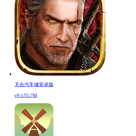
天合汽车城安卓版
v9.1
/
55.7M