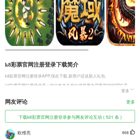
k8彩票官网注册登录下载简介
k8彩票官网注册登录
APP,现在下载,新用户还送新人礼包.
k8彩票官网注册登录是一款以热血九州仙侠世界为背景题材的RPG手
更多
游，华丽震撼精致的游戏画面，给你超强的视觉体验，精彩刺激的剧情发
展路线，创造极致的仙侠对战，铸就不朽的修仙传奇故事，开天宝鉴首发
网友评论
更多
版各种各样的剧情副本，玩家随时可挑战，火爆boss战力无限，获得各
种神装武器。
下载k8彩票官网注册登录参与网友评论互动 ( 521 条 )
k8彩票官网注册登录软件特色
1,书友走心评论，为您推荐优质好书
欧维亮
868