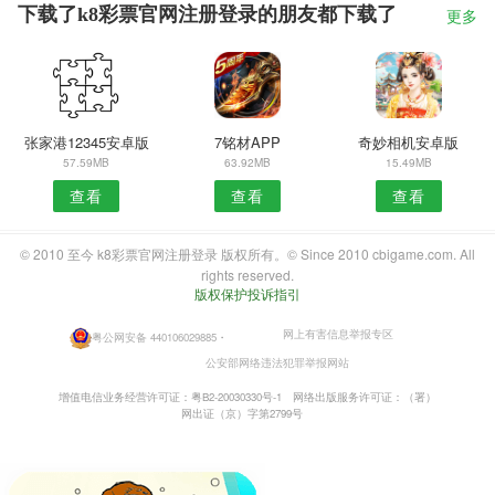
下载了k8彩票官网注册登录的朋友都下载了
更多
张家港12345安卓版
7铭材APP
奇妙相机安卓版
57.59MB
63.92MB
15.49MB
查看
查看
查看
© 2010 至今 k8彩票官网注册登录 版权所有。© Since 2010 cbigame.com. All
rights reserved.
版权保护投诉指引
网上有害信息举报专区
粤公网安备 440106029885
・
公安部网络违法犯罪举报网站
增值电信业务经营许可证：粤B2-20030330号-1
网络出版服务许可证：（署）
网出证（京）字第2799号