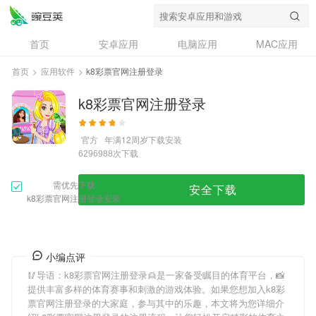
首页
安卓应用
电脑应用
MAC应用
资讯
专题
设计奖
创意应用
首页
>
应用软件
>
k8彩票官网注册登录
问答
k8彩票官网注册登录
官方
年满12周岁
下载安装
次下载
6296988
需优先下载
安全下载
k8彩票官网注册登录安装
小编点评
🥢导语：
k8彩票官网注册登录
👱是一家备受瞩目的体育平台，📸
提供丰富多样的体育赛事和刺激的游戏体验。如果您想加入
k8彩
票官网注册登录
的大家庭，参与其中的乐趣，本文将为您详细介