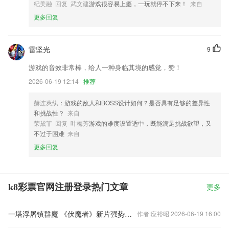
纪美融 回复 武文建
游戏很容易上瘾，一玩就停不下来！
来自
更多回复
雷坚光
9
游戏的音效非常棒，给人一种身临其境的感觉，赞！
2026-06-19 12:14
推荐
赫连爽纨
：游戏的敌人和BOSS设计如何？是否具有足够的差异性
和挑战性？
来自
荣黛菲 回复 叶梅芳
游戏的难度设置适中，既能满足挑战欲望，又
不过于困难
来自
更多回复
k8彩票官网注册登录热门文章
更多
一塔浮屠镇群魔 《伏魔者》新片强势上线
作者:应裕昭 2026-06-19 16:00