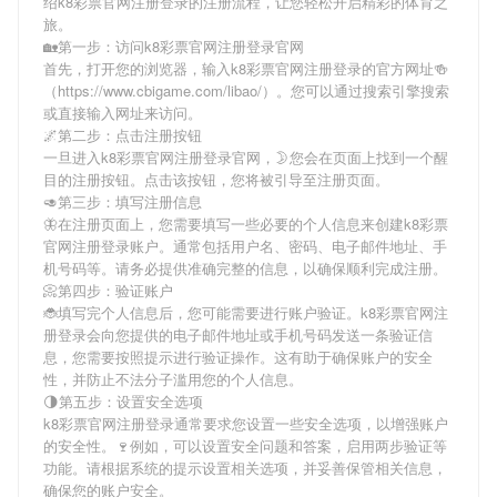
绍
k8彩票官网注册登录
的注册流程，让您轻松开启精彩的体育之
旅。
🏡第一步：访问k8彩票官网注册登录官网
首先，打开您的浏览器，输入
k8彩票官网注册登录
的官方网址🍻
（https://www.cbigame.com/libao/）。您可以通过搜索引擎搜索
或直接输入网址来访问。
🌌第二步：点击注册按钮
一旦进入
k8彩票官网注册登录
官网，🌛您会在页面上找到一个醒
目的注册按钮。点击该按钮，您将被引导至注册页面。
🥑第三步：填写注册信息
🦋在注册页面上，您需要填写一些必要的个人信息来创建
k8彩票
官网注册登录
账户。通常包括用户名、密码、电子邮件地址、手
机号码等。请务必提供准确完整的信息，以确保顺利完成注册。
📀第四步：验证账户
🐞填写完个人信息后，您可能需要进行账户验证。
k8彩票官网注
册登录
会向您提供的电子邮件地址或手机号码发送一条验证信
息，您需要按照提示进行验证操作。这有助于确保账户的安全
性，并防止不法分子滥用您的个人信息。
🌗第五步：设置安全选项
k8彩票官网注册登录
通常要求您设置一些安全选项，以增强账户
的安全性。🍷例如，可以设置安全问题和答案，启用两步验证等
功能。请根据系统的提示设置相关选项，并妥善保管相关信息，
确保您的账户安全。