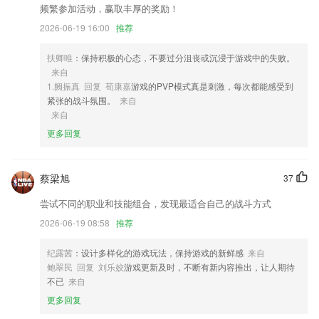
2,由官方打造，平台带你走进深州，了解深州的大小事。
频繁参加活动，赢取丰厚的奖励！
3,一键缓存，免流量，随时随地过书瘾。
2026-06-19 16:00
推荐
4,真实的实验体验
扶卿唯
：保持积极的心态，不要过分沮丧或沉浸于游戏中的失败。
5,合理规划，科学管理孩子的学习时间和速度。
来自
6,能够时刻掌握手机扫描的进度，了解到剩余未扫描的应用。
1.阙振真 回复 荀康嘉
游戏的PVP模式真是刺激，每次都能感受到
紧张的战斗氛围。
来自
k8彩票官网注册登录软件优势
来自
1.提高学生对考试的参与意识，提高初中升学率
更多回复
2.收录了各大出版社和各大培训机构的模拟试题，利用专家的试题自我检
查测试
蔡梁旭
37
3.功能非常的复杂和全面用户能够在软件当中找到自己所需要的各种内
尝试不同的职业和技能组合，发现最适合自己的战斗方式
容。
2026-06-19 08:58
推荐
4.随时去播放吧，支持音频的缓存，而且可以带着孩子一起做游戏；
5.您可以随时参加章节考试，以查看考试成绩和分析；
纪露茜
：设计多样化的游戏玩法，保持游戏的新鲜感
来自
鲍翠民 回复 刘乐姣
游戏更新及时，不断有新内容推出，让人期待
6.网上教学视频太多，无法形成系统化的学习目标，坚持不下去
不已
来自
k8彩票官网注册登录更新了什么?
更多回复
用户找回密码流程优化