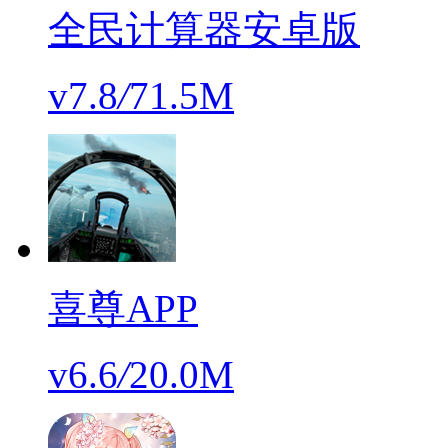
全民计算器安卓版
v7.8
/
71.5M
喜尊APP
v6.6
/
20.0M