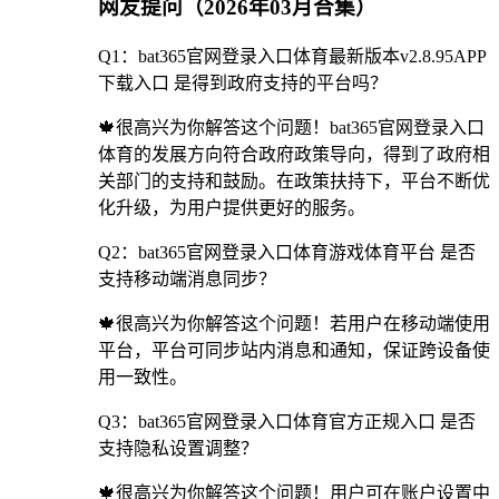
网友提问（2026年03月合集）
Q1：bat365官网登录入口体育最新版本v2.8.95APP
下载入口 是得到政府支持的平台吗？
🍁很高兴为你解答这个问题！bat365官网登录入口
体育的发展方向符合政府政策导向，得到了政府相
关部门的支持和鼓励。在政策扶持下，平台不断优
化升级，为用户提供更好的服务。
Q2：bat365官网登录入口体育游戏体育平台 是否
支持移动端消息同步？
🍁很高兴为你解答这个问题！若用户在移动端使用
平台，平台可同步站内消息和通知，保证跨设备使
用一致性。
Q3：bat365官网登录入口体育官方正规入口 是否
支持隐私设置调整？
🍁很高兴为你解答这个问题！用户可在账户设置中