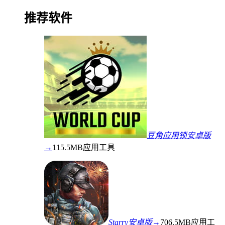
推荐软件
豆角应用锁安卓版
→
115.5MB
应用工具
Starry安卓版→
706.5MB
应用工