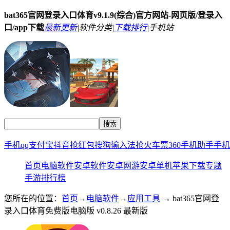
bat365官网登录入口体育v9.1.9(综合)官方网站-网页版/登录入
口/app下载
最新更新
|
软件分类|
下载排行
|
手机站
手机qq
支付宝
抖音
抢红包
搜狗输入法
抢火车票
360手机助手
手机
首页
电脑软件
安卓软件
安卓网游
安卓单机
苹果下载
专题
手游排行榜
您所在的位置：
首页
→
电脑软件
→
应用工具
→ bat365官网登
录入口体育免费版电脑版 v0.8.26 最新版