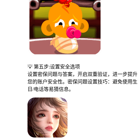
💡 第五步:设置安全选项
设置密保问题与答案，开启双重验证，进一步提升
您的账户安全性。密保问题设置技巧：避免使用生
日/电话等易猜信息。