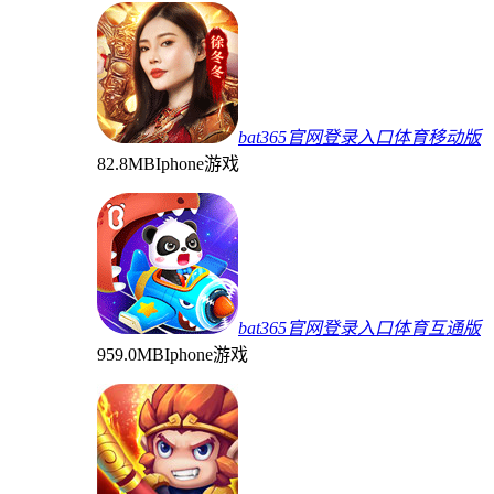
bat365官网登录入口体育移动版
82.8MB
Iphone游戏
bat365官网登录入口体育互通版
959.0MB
Iphone游戏