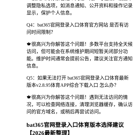
调整隐私选项，如消息通知、公开资料和操作记录
显示，保护个人信息。
Q4：bat365官网登录入口体育官方网站 是否有访
问时间限制？
🍁很高兴为你解答这个问题！多数平台支持全天候
访问，但可能会在系统维护期间短暂关闭部分功
能。维护时间通常会提前公告，建议关注官方通知
信息。
Q5：如果无法打开 bat365官网登录入口体育最新
版本v2.8.95体育APP综合下载入口 怎么办？
🍁很高兴为你解答这个问题！遇到无法访问的情
况，可以检查网络连接，清理浏览器缓存，确认访
问的官方域名，或稍后再尝试访问。
bat365官网登录入口体育版本选择建议
【2026最新整理】