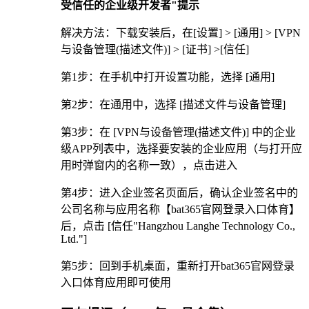
受信任的企业级开发者"提示
解决方法：下载安装后，在[设置] > [通用] > [VPN
与设备管理(描述文件)] > [证书] >[信任]
第1步：在手机中打开设置功能，选择 [通用]
第2步：在通用中，选择 [描述文件与设备管理]
第3步：在 [VPN与设备管理(描述文件)] 中的企业
级APP列表中，选择要安装的企业应用（与打开应
用时弹窗内的名称一致），点击进入
第4步：进入企业签名页面后，确认企业签名中的
公司名称与应用名称【bat365官网登录入口体育】
后，点击 [信任"Hangzhou Langhe Technology Co.,
Ltd."]
第5步：回到手机桌面，重新打开bat365官网登录
入口体育应用即可使用