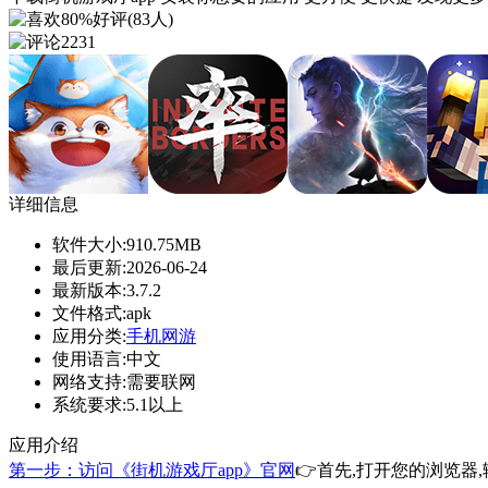
80%好评(83人)
2231
详细信息
软件大小:
910.75MB
最后更新:
2026-06-24
最新版本:
3.7.2
文件格式:
apk
应用分类:
手机网游
使用语言:
中文
网络支持:
需要联网
系统要求:
5.1以上
应用介绍
第一步：访问《街机游戏厅app》官网
👉首先,打开您的浏览器