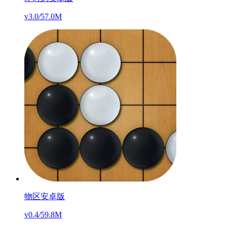
v3.0
/
57.0M
物区安卓版
v0.4
/
59.8M