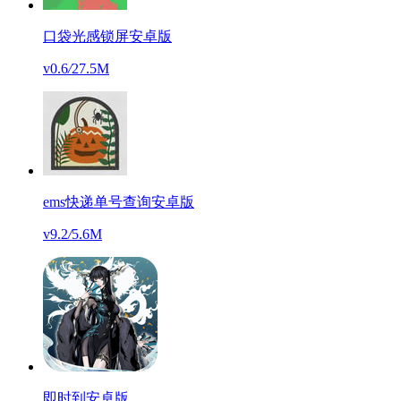
口袋光感锁屏安卓版
v0.6
/
27.5M
ems快递单号查询安卓版
v9.2
/
5.6M
即时到安卓版