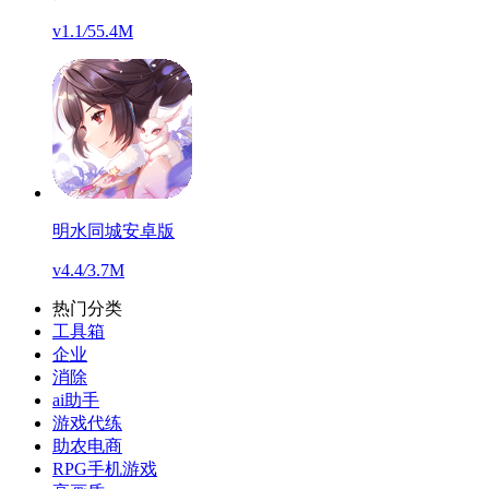
v1.1
/
55.4M
明水同城安卓版
v4.4
/
3.7M
热门分类
工具箱
企业
消除
ai助手
游戏代练
助农电商
RPG手机游戏