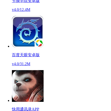
节操学院安卓版
v4.0
/
12.4M
百度天眼安卓版
v4.0
/
31.2M
快用通讯录APP