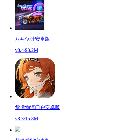
八斗伙计安卓版
v8.4
/
93.2M
货运物流门户安卓版
v8.3
/
15.8M