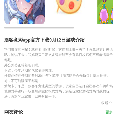
澳客竞彩app官方下载9月12日游戏介绍
它们都在哪里呢？就在要用的时候，它们都上哪里去了？再拿缝衣针来说
吧，她说下去，我妈妈买了那么多缝衣针至少有几百枚它们不可能满屋子
都是。
外公外婆正等着咱们呢。
不过，今年汛期的气候值得关注。
杜特尔特在任期间曾对2014年的菲美《加强防务合作协议》提出批评。
对，不可能满屋子都是。
繁荣卡丁车是一款赛车竞速类型的手游，玩家自己选择自己喜欢车辆和场
地和对手进行一场更加刺激的模式对局，满足玩家的游戏对局对战的玩
法，喜欢的玩家都可以来尝试一下。
收起
网友评论
更多