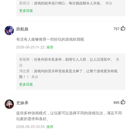
奚晴洁
：游戏的副本设计精心，每次挑战都令人兴奋。
来自
更多回复
薛航彪
757
有没有人能够推荐一些好玩的游戏给我呢
2026-06-25 01:22
推荐
詹菊卿
：任务内容丰富多样，剧情引人入胜，让人沉浸其中。
来
自
溥忠雁
：游戏内的音乐和音效真是太棒了，让整个游戏更加有氛
围！！
来自
更多回复
史妹承
995
提供多种游戏模式，让玩家可以选择不同的游戏玩法，满足不同
玩家的需求和喜好。
2026-06-25 03:55
推荐