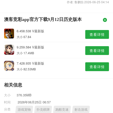
作者: 鲁鹏怡 2026-06-25 04:14
澳客竞彩app官方下载9月12日历史版本
6.458.538 V最新版
查看详情
大小 67.84
9.259.584 V最新版
查看详情
大小 17.4MB
7.428.935 V最新版
查看详情
大小 82.53MB
相关信息
大小
376.35MB
时间
2026年06月25日 06:57
分类
游戏宠物
扑克棋牌
跑酷竞速
射击游戏