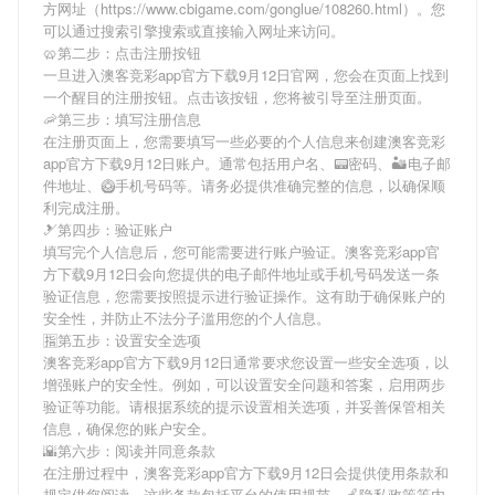
方网址（https://www.cbigame.com/gonglue/108260.html）。您
可以通过搜索引擎搜索或直接输入网址来访问。
🥨第二步：点击注册按钮
一旦进入澳客竞彩app官方下载9月12日官网，您会在页面上找到
一个醒目的注册按钮。点击该按钮，您将被引导至注册页面。
🦐第三步：填写注册信息
在注册页面上，您需要填写一些必要的个人信息来创建澳客竞彩
app官方下载9月12日账户。通常包括用户名、📟密码、🏜电子邮
件地址、🥝手机号码等。请务必提供准确完整的信息，以确保顺
利完成注册。
🎿第四步：验证账户
填写完个人信息后，您可能需要进行账户验证。澳客竞彩app官
方下载9月12日会向您提供的电子邮件地址或手机号码发送一条
验证信息，您需要按照提示进行验证操作。这有助于确保账户的
安全性，并防止不法分子滥用您的个人信息。
🈯第五步：设置安全选项
澳客竞彩app官方下载9月12日通常要求您设置一些安全选项，以
增强账户的安全性。例如，可以设置安全问题和答案，启用两步
验证等功能。请根据系统的提示设置相关选项，并妥善保管相关
信息，确保您的账户安全。
🌇第六步：阅读并同意条款
在注册过程中，澳客竞彩app官方下载9月12日会提供使用条款和
规定供您阅读。这些条款包括平台的使用规范、🍏隐私政策等内