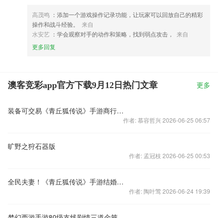
高茂鸣
：添加一个游戏操作记录功能，让玩家可以回放自己的精彩
操作和战斗经验。
来自
水安艺
：学会观察对手的动作和策略，找到弱点攻击，
来自
更多回复
澳客竞彩app官方下载9月12日热门文章
更多
装备可交易《青丘狐传说》手游商行可拍卖
作者: 慕容哲兴 2026-06-25 06:57
旷野之狩石器版
作者: 孟冠枝 2026-06-25 00:53
全民夫妻！《青丘狐传说》手游结婚送时装
作者: 陶叶莺 2026-06-24 19:39
梦幻西游手游80级支线剧情三道金箍 恶鸟大鹏打法