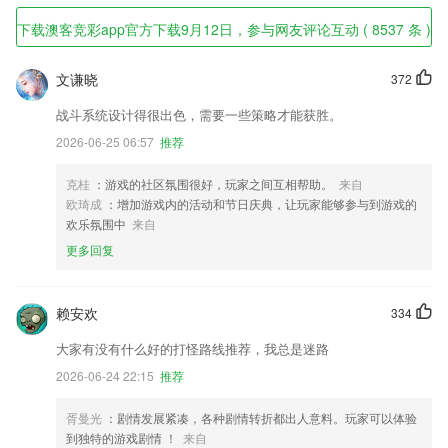
下载澳客竞彩app官方下载9月12日，参与网友评论互动 ( 8537 条 )
文谦晓
372
战斗系统设计得很出色，需要一些策略才能获胜。
2026-06-25 06:57
推荐
克桂
：游戏的社区氛围很好，玩家之间互相帮助。
来自
欧琦成
：增加游戏内的活动和节日庆典，让玩家能够参与到游戏的
欢乐氛围中
来自
更多回复
赖安欢
334
大家有没有什么好的打怪路线推荐，我总是迷路
2026-06-24 22:15
推荐
胥曼光
：剧情发展紧凑，各种剧情转折都出人意料。玩家可以体验
到独特的游戏剧情 ！
来自