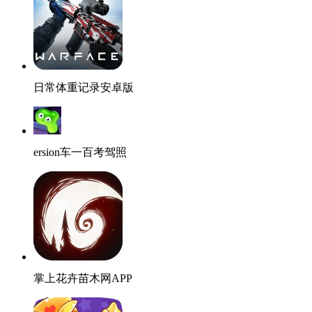
日常体重记录安卓版
ersion车一百考驾照
掌上花卉苗木网APP