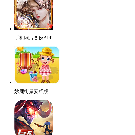
手机照片备份APP
妙鹿街景安卓版