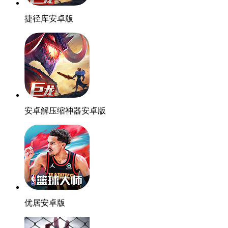
捷径库安卓版
安卓解压缩神器安卓版
优居安卓版