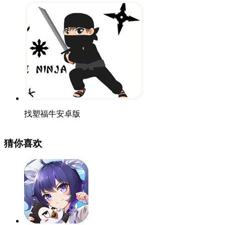
找塑福牛安卓版
猜你喜欢