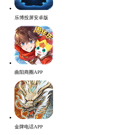
乐博投屏安卓版
曲阳商圈APP
金牌电话APP