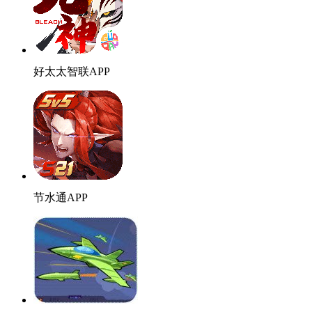
好太太智联APP
节水通APP