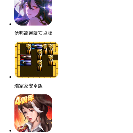
信邦简易版安卓版
瑞家家安卓版