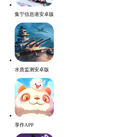
集宁信息港安卓版
水质监测安卓版
享作APP