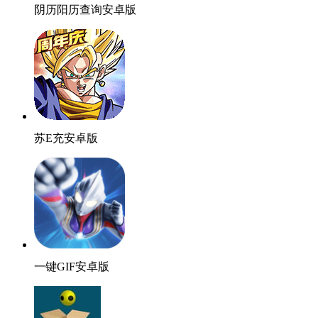
阴历阳历查询安卓版
苏E充安卓版
一键GIF安卓版