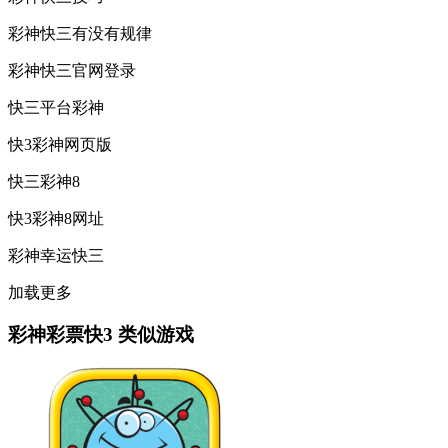
彩神快三有没有规律
彩神快三官网登录
快三平台彩神
快3彩神网页版
快三彩神8
快3彩神8网址
彩神幸运快三
加载更多
彩神彩票快3 类似游戏