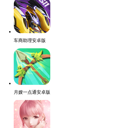
车商助理安卓版
月嫂一点通安卓版