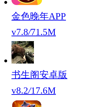
金色晚年APP
v7.8
/
71.5M
书生阁安卓版
v8.2
/
17.6M