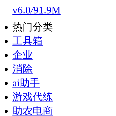
v6.0
/
91.9M
热门分类
工具箱
企业
消除
ai助手
游戏代练
助农电商