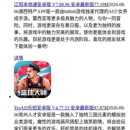
辽阳本地通安卓版 V7.88.96 安卓最新版
77.19M
2026-08-
06
湘西特产APP是一款由bilibili游戏独家代理的AI少女养
成手游。蕾西亚等更多极具魅力的人物，与你一同冒
险。同时，游戏更是存在着日服，以及更为独特的故
事，将游戏中的魅力完美的展现，使你更能体会到游戏
的乐趣。目前游戏更是处于内测阶段，喜欢的朋友就来
下载体验一番吧!
详情
YesAD乐拍安卓版 V4.77.53 安卓最新版
97.87M
2026-08-
06
常州人才安卓版是一款融入了独特三国元素的模拟创
业类游戏，魔性的游戏画风搭配上搞笑剧情，将会给玩
家们带来更多的欢乐。轻松简易的挂机操作，去解锁更