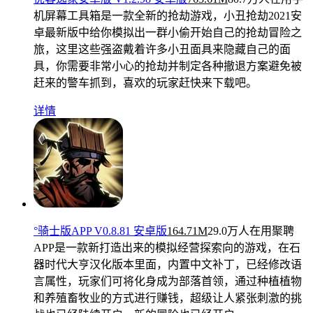
机屏幕工具箱是一款全新的抢劫游戏，小丑抢劫2021安
卓最新版中给你模拟出一群小偷开始自己的抢劫冒险之
旅，这里这些强盗戴着许多小丑面具来隐藏自己的面
具，你需要非常小心的抢劫并制定各种撤退方案避免被
赶来的警车抓到，喜欢的玩家赶快来下载吧。
详情
°骑士版APP V0.8.81 安卓版
164.71M
29.0万人在用
聚聘
APP是一款新打造出来的模拟经营探索向的游戏，在石
器时代大亨汉化版本里面，内置中文补丁，已经修改语
言属性，玩家们可将化身成为部落首领，通过种植植物
和养殖畜牧业的方式进行赚钱，超级让人紧张刺激的挑