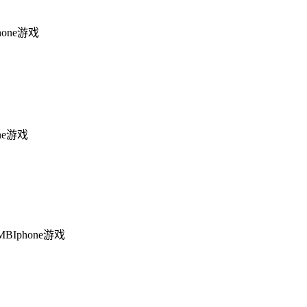
hone游戏
one游戏
3MB
Iphone游戏