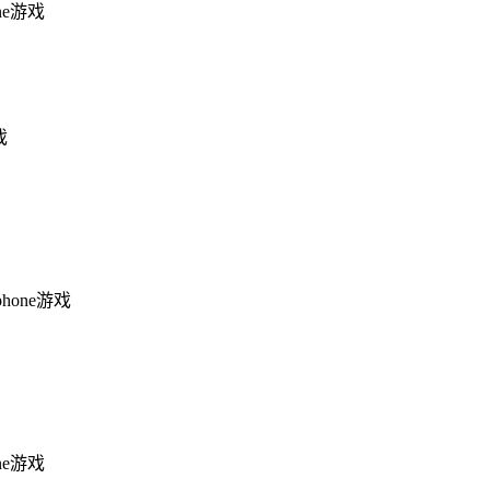
one游戏
戏
phone游戏
one游戏