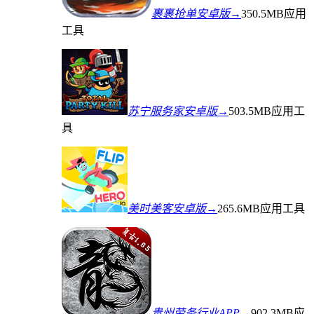
裹裹抢单安卓版→
350.5MB
应用
工具
苏宁服务家安卓版→
503.5MB
应用工
具
美时美客安卓版→
265.6MB
应用工具
贵州劳务行业APP→
902.3MB
应