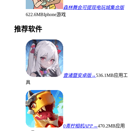
森林舞会可提现电玩城集合版
622.6MB
Iphone游戏
推荐软件
壹诸暨安卓版→
536.1MB
应用工
具
0青柠相机APP→
470.2MB
应用