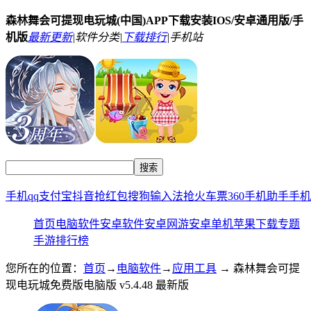
森林舞会可提现电玩城(中国)APP下载安装IOS/安卓通用版/手
机版
最新更新
|
软件分类|
下载排行
|
手机站
手机qq
支付宝
抖音
抢红包
搜狗输入法
抢火车票
360手机助手
手机
首页
电脑软件
安卓软件
安卓网游
安卓单机
苹果下载
专题
手游排行榜
您所在的位置：
首页
→
电脑软件
→
应用工具
→ 森林舞会可提
现电玩城免费版电脑版 v5.4.48 最新版