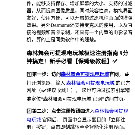
件，能够支持保存、增加屏幕的大小、支持的过滤
器，从而提高图像质量。同时兼容性高，模拟界面
友好，使用方便，可以开启超过原机种画面的增强
效果。另外Desmume还支持麦克风的使用，以及直
接的视频和音频录制，还具有一个内置的电影录音
机，算的上是同类软件中的翘楚。
森林舞会可提现电玩城极速注册指南 9分
钟搞定！新手必看【保姆级教程】✅
1️⃣
第一步：访问
森林舞会可提现电玩城
官网
。 🚠
打开浏览器，输入
森林舞会可提现电玩城
的官方
网址（/✔️建议收藏！）， 您也可通过搜索引擎精
准定位“森林舞会可提现电玩城 官网”访问首页。
2️⃣
第二步：点击注册按钮
📟进入
森林舞会可提现
电玩城
官网后， 页面中会显示醒目的「立即注
册」按钮，点击即刻跳转至全智能化注册界面。