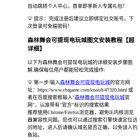
自动跳转个人中心，首单即享新人专属礼包！
💡 提示：完成注册后建议立即绑定社交账号，下
次登录可免输密码！
森林舞会可提现电玩城图文安装教程【超
详细】
以下为森林舞会可提现电玩城的详细安装步骤图
解,确保每位用户都能轻松完成操作:
💡 第一步:输入
森林舞会可提现电玩城
的官方网
址：https://www.cbigame.com/iossoft/47320.html 或
者在百度搜索框输入"
森林舞会可提现电玩城
官
网"，认准带有"官方"标识的搜索结果
推荐使用Chrome/Firefox浏览器，避免IE内核浏览
器兼容性问题。您也可以通过搜索引擎快速定位访
问地址，进入后请确认域名是否正确，以免误入钓
鱼站。