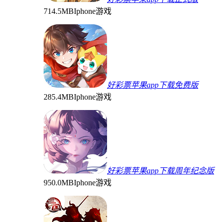
714.5MB
Iphone游戏
好彩票苹果app下载免费版
285.4MB
Iphone游戏
好彩票苹果app下载周年纪念版
950.0MB
Iphone游戏