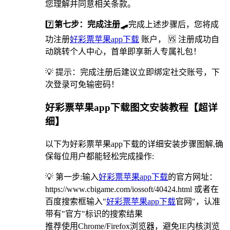
您理解并同意相关条款。
7️⃣
第七步：完成注册
🛹完成上述步骤后，您将成
功注册
好彩票苹果app下载
账户， 🆚 注册成功自
动跳转个人中心，首单即享新人专属礼包！
💡 提示：完成注册后建议立即绑定社交账号，下
次登录可免输密码！
好彩票苹果app下载图文安装教程【超详
细】
以下为好彩票苹果app下载的详细安装步骤图解,确
保每位用户都能轻松完成操作:
💡 第一步:输入
好彩票苹果app下载
的官方网址：
https://www.cbigame.com/iossoft/40424.html 或者在
百度搜索框输入"
好彩票苹果app下载
官网"，认准
带有"官方"标识的搜索结果
推荐使用Chrome/Firefox浏览器，避免IE内核浏览