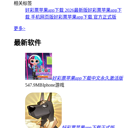
相关标签
好彩票苹果app下载 2026最新版
好彩票苹果app下
载 手机网页版
好彩票苹果app下载 官方正式版
更多>
最新软件
好彩票苹果app下载中文永久激活版
547.9MB
Iphone游戏
好彩票苹果app下载正式版