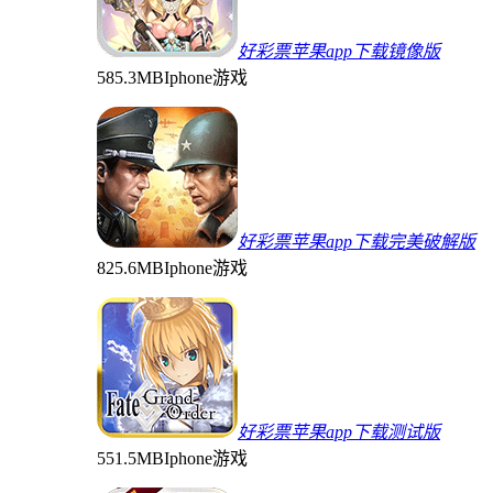
好彩票苹果app下载镜像版
585.3MB
Iphone游戏
好彩票苹果app下载完美破解版
825.6MB
Iphone游戏
好彩票苹果app下载测试版
551.5MB
Iphone游戏