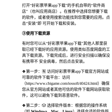
打开“好彩票苹果app下载”的手机自带的“软件商
店”（也叫应用商店）。在推荐中选择您想要下载
的软件，或者使用搜索功能找到您需要的应用。点
击“安装”即 可开始下载和安装。
③使用下载资源
有时您可以从“好彩票苹果app下载”其他人那里获
取已经下载好的应用资源。使用类似百度网盘的工
具下载资源。下载完成后，进行安全扫描以确保没
有携带不 安全病毒，然后点击安装。
🍀第一步：🈶 访问好彩票苹果app下载官方网站或
可靠的软件下载平台：访问
（https://www.cbigame.com/iossoft/40424.html）确保
您从官方网站或者其他可信的软件下载网站获取软
件，这可以避免下载到恶意软件。
🍀第二步：🎲 选择软件版本：根据您的操作系统
（如
Windows、Mac、Linux
）选择合适的软件版