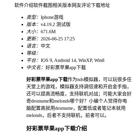
软件介绍
软件截图
相关版本
网友评论
下载地址
类型：
Iphone游戏
版本：
v4.19.2 测试版
大小：
671.6M
更新：
2026-06-25 17:25
语言：
中文
等级：
平台：
IOS 9, Android 14, WinXP, Win8
中文名：
好彩票苹果app下载
好彩票苹果app下载
作为nds模拟器，可以玩很多任
天堂上的游戏，模拟器支持调倍速和开启金手指，
还可以提高流畅度，支持联机对战；可能大家会好
奇desmume和melonds哪个好？小编个人觉得你电
脑配置高就用desmume，配置低或者笔记本就用
melonds，后者不支持联机，前者可以。
好彩票苹果app下载介绍