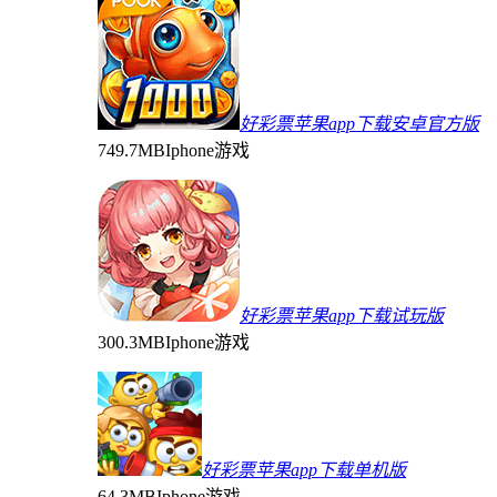
好彩票苹果app下载安卓官方版
749.7MB
Iphone游戏
好彩票苹果app下载试玩版
300.3MB
Iphone游戏
好彩票苹果app下载单机版
64.3MB
Iphone游戏