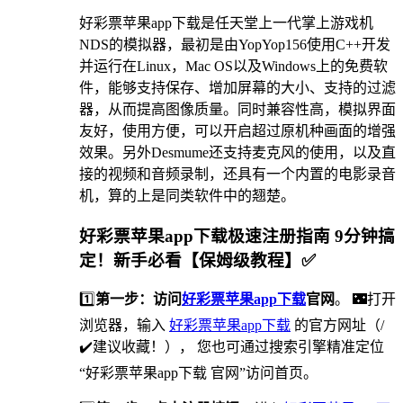
好彩票苹果app下载是任天堂上一代掌上游戏机
NDS的模拟器，最初是由YopYop156使用C++开发
并运行在Linux，Mac OS以及Windows上的免费软
件，能够支持保存、增加屏幕的大小、支持的过滤
器，从而提高图像质量。同时兼容性高，模拟界面
友好，使用方便，可以开启超过原机种画面的增强
效果。另外Desmume还支持麦克风的使用，以及直
接的视频和音频录制，还具有一个内置的电影录音
机，算的上是同类软件中的翘楚。
好彩票苹果app下载极速注册指南 9分钟搞
定！新手必看【保姆级教程】✅
1️⃣
第一步：访问
好彩票苹果app下载
官网
。 🌃打开
浏览器，输入
好彩票苹果app下载
的官方网址（/
✔️建议收藏！）， 您也可通过搜索引擎精准定位
“好彩票苹果app下载 官网”访问首页。