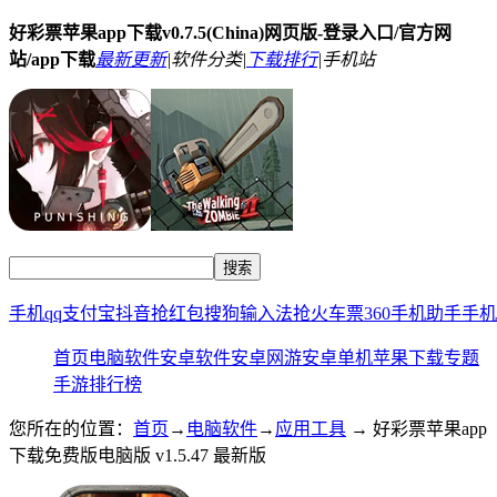
好彩票苹果app下载v0.7.5(China)网页版-登录入口/官方网
站/app下载
最新更新
|
软件分类|
下载排行
|
手机站
手机qq
支付宝
抖音
抢红包
搜狗输入法
抢火车票
360手机助手
手机
首页
电脑软件
安卓软件
安卓网游
安卓单机
苹果下载
专题
手游排行榜
您所在的位置：
首页
→
电脑软件
→
应用工具
→ 好彩票苹果app
下载免费版电脑版 v1.5.47 最新版