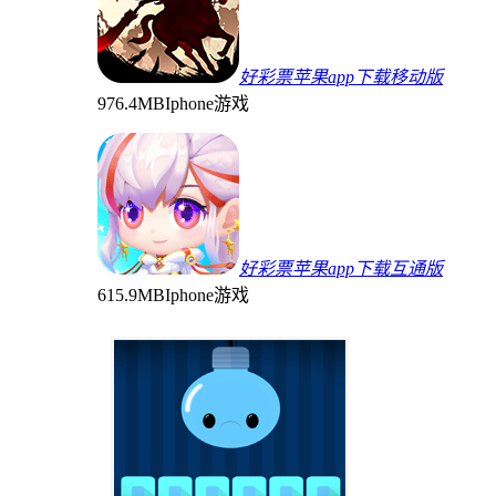
好彩票苹果app下载移动版
976.4MB
Iphone游戏
好彩票苹果app下载互通版
615.9MB
Iphone游戏