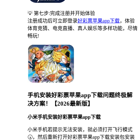
💡 第七步:完成注册并开始体验
注册成功后可立即登录
好彩票苹果app下载
，体验
体育竞猜、电竞直播、真人娱乐等多样功能，尽情
畅玩!
手机安装好彩票苹果app下载问题终极解
决方案！【2026最新版】
小米手机安装好彩票苹果app下载
小米手机若提示无法安装，就必须打开飞行模式
🕠，然后重新打开好彩票苹果app下载安装包安装