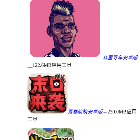
众里寻车安卓版
→
122.6MB
应用工具
青春航院安卓版→
239.0MB
应用
工具