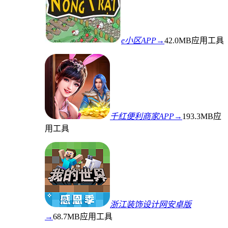
e小区APP→
42.0MB
应用工具
千红便利商家APP→
193.3MB
应
用工具
浙江装饰设计网安卓版
→
68.7MB
应用工具