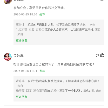
1,项目的详细信息会在网上展示，需要的时候可以通过平台进行详细的了
解。
参加公会，享受团队合作和社交互动。
2026-06-25 18:36
推荐
2,错题集能让你搞懂容易错的知识点，还能进行一些小测试，看看自己学
习的效果
王岩才
：游戏的界面设计太乱，找不到自己想要的功能。
来自
3,整理重要文件
1.房才琪 回复 贡桦仁
增加多人合作模式，让玩家更有互动性
来自
4,选择你感兴趣的文章标题，制作生成文章
来自
更多回复
5,这里收录了基本的汉字内容，孩子能够在这里轻松记背汉字；
6,一对一在线课堂，专业老师亲授您教育孩子的知识和技术；
关波群
彩票app下载2026最新版软件优势
77
打开游戏后发现自己被封号了，真希望能找到解封的方法！
1.多种学习信息可以更好的在线了解，用户实时学习不一样的知识也会非
常的简洁和高效。
2026-06-25 11:24
推荐
2.通过故事的方式让孩子了解中国文化，也可以加深孩子对汉字的记忆；
诸琼瑶
：多关注游戏论坛和社交媒体，了解游戏动态和玩家心得！
3.学围棋，不止于下棋，围棋作为中国四千年文化的缩影，它不只是一种
来自
游戏
杨馥颖 回复 澹台霭强
我在游戏中遇到了一个BUG，怎么办呢
来自
4.无论是基础乐理、视唱练耳、作曲理论、声乐教程、编曲混音学习教程
更多回复
的软件这里都应有尽有。
5.单绘本多音频，相当于电子点读绘本，Story Song, Story Reading, Ec