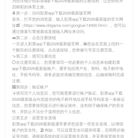
为您详细介绍
彩票app下载2026最新版
的注册流程，让您轻松开
启精彩的体育之旅。
🚆第一步：访问彩票app下载2026最新版官网
首先，打开您的浏览器，输入
彩票app下载2026最新版
的官方网
址🥓（https://www.cbigame.com/gonglue/14000.html）。您可以
通过搜索引擎搜索或直接输入网址来访问。
🐋第二步：点击注册按钮
一旦进入
彩票app下载2026最新版
官网，📻您会在页面上找到一
个醒目的注册按钮。点击该按钮，您将被引导至注册页面。
🍠第三步：填写注册信息
💮在注册页面上，您需要填写一些必要的个人信息来创建
彩票
app下载2026最新版
账户。通常包括用户名、密码、电子邮件地
址、手机号码等。请务必提供准确完整的信息，以确保顺利完成
注册。
🎛第四步：验证账户
🥭填写完个人信息后，您可能需要进行账户验证。
彩票app下载
2026最新版
会向您提供的电子邮件地址或手机号码发送一条验证
信息，您需要按照提示进行验证操作。这有助于确保账户的安全
性，并防止不法分子滥用您的个人信息。
🕦第五步：设置安全选项
彩票app下载2026最新版
通常要求您设置一些安全选项，以增强
账户的安全性。🏖例如，可以设置安全问题和答案，启用两步验
证等功能。请根据系统的提示设置相关选项，并妥善保管相关信