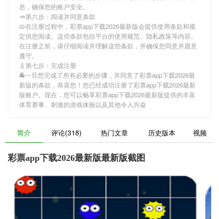
息，确保您的账户安全。
🥕第六步：阅读并同意条款
🥧在注册过程中，
彩票app下载2026最新版
会提供使用条款和规
定供您阅读。这些条款包括平台的使用规范、隐私政策等内容。
在注册之前，请仔细阅读并理解这些条款，并确保您同意并愿意
遵守。
🎸第七步：完成注册
🚔一旦您完成了所有必要的步骤，并同意了
彩票app下载2026最
新版
的条款，恭喜您！您已经成功注册了彩票app下载2026最新
版账户。现在，您可以畅享
彩票app下载2026最新版
提供的丰富
体育赛事、刺激的游戏体验以及其他令人兴奋
简介
评论(318)
热门文章
历史版本
视频
彩票app下载2026最新版最新版截图