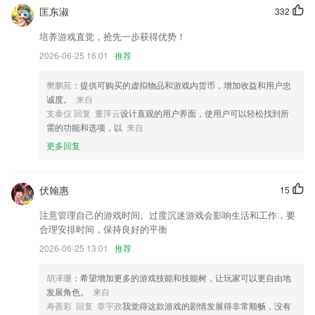
匡东淑
332
ho Chant, Kids Song, Melody,满足不同孩子的喜好。
6.设计出来的学习模式非常的精彩纷呈，不会感觉到枯燥和无聊。
培养游戏直觉，抢先一步获得优势！
彩票app下载2026最新版更新了什么?
2026-06-25 16:01
推荐
优化 | 惊喜补货订阅流程，新增补货加购&预计到货时间
樊鹏苑
：提供可购买的虚拟物品和游戏内货币，增加收益和用户忠
诚度。
来自
用户搜索优化
支泰仪 回复 董萍云
设计直观的用户界面，使用户可以轻松找到所
姿势宇宙，最IN的拍照流行趋势都在这里
需的功能和选项，以
来自
黄历宜忌吉日查询五行冲煞建除十二神二十八星宿；
更多回复
增加支持越南语；
证据链记录增加创建人信息；
伏翰惠
15
联系我们
注意管理自己的游戏时间。过度沉迷游戏会影响生活和工作，要
以上就是彩票app下载2026最新版的介绍，如果您喜欢这款软件，您可以
合理安排时间，保持良好的平衡
到应用商店进行打分评论，说出您的使用经历，以帮助我们更好的对产品
2026-06-25 13:01
推荐
进行优化修改。
胡泽珊
：希望增加更多的游戏技能和技能树，让玩家可以更自由地
发展角色。
来自
寿善彩 回复 章宇政
我觉得这款游戏的剧情发展得非常顺畅，没有