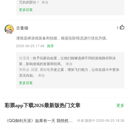
冗长的部分！
来自
更多回复
古曼烟
1
谨慎选择游戏装备和技能，根据实际情况进行优化升级。
2026-06-25 17:49
推荐
任滢清
：给予玩家自由度，让他们能够选择不同的游戏路径和决
策，影响游戏的发展和结局。
来自
宋民会 回复 屠松唯
天使之翼，增加飞行能力，让你在战斗中更加
灵活自如。
来自
更多回复
彩票app下载2026最新版热门文章
更多
《QQ御剑天涯》如果有一天 我悄然离去
作者:颜新中 2026-06-25 18:36