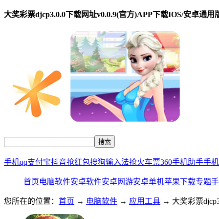
大奖彩票djcp3.0.0下载网址v0.0.9(官方)APP下载IOS/安卓通
手机qq
支付宝
抖音
抢红包
搜狗输入法
抢火车票
360手机助手
手机
首页
电脑软件
安卓软件
安卓网游
安卓单机
苹果下载
专题
手
您所在的位置：
首页
→
电脑软件
→
应用工具
→ 大奖彩票djcp