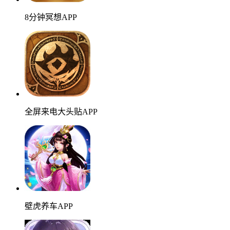
8分钟冥想APP
全屏来电大头贴APP
壁虎养车APP