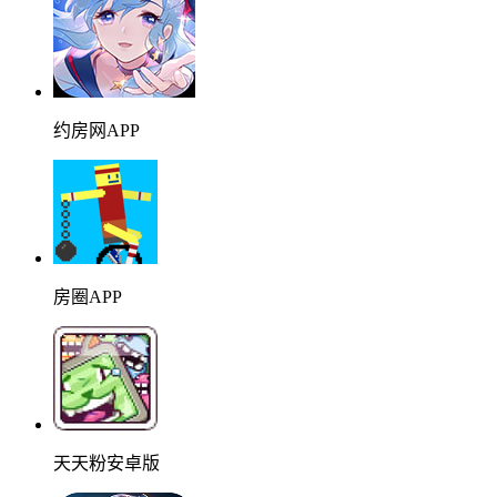
约房网APP
房圈APP
天天粉安卓版