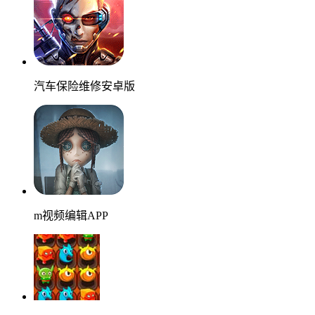
汽车保险维修安卓版
m视频编辑APP