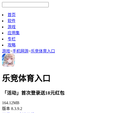
首页
软件
游戏
应用集
专栏
攻略
游戏
>
手机网游
>
乐竞体育入口
乐竞体育入口
「活动」首次登录送18元红包
164.12MB
版本 8.3.9.2