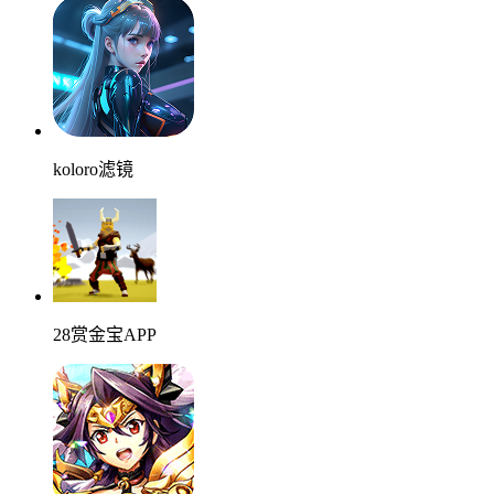
koloro滤镜
28赏金宝APP