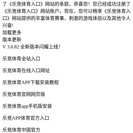
了《乐竞体育入口》网站的条款，恭喜您！您已经成功注册了
《乐竞体育入口》网站账户。现在，您可以畅享《乐竞体育入
口》网站提供的丰富体育赛事、刺激的游戏体验以及其他令人
兴奋!
加载更多
版本更新
V 3.6.82 全新版本闪耀上线！
乐竞体育全站入口
乐竞体育在线入口网址
乐竞体育APP下载安装教程
乐竞体育官网网页版
乐竞体育app手机版安装
乐竞APP体育官方入口
乐竞体育中国官方