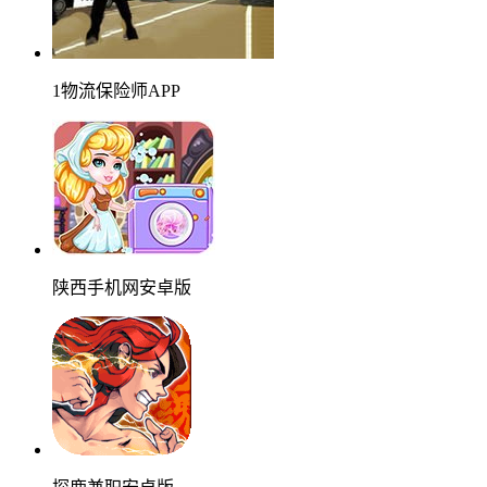
1物流保险师APP
陕西手机网安卓版