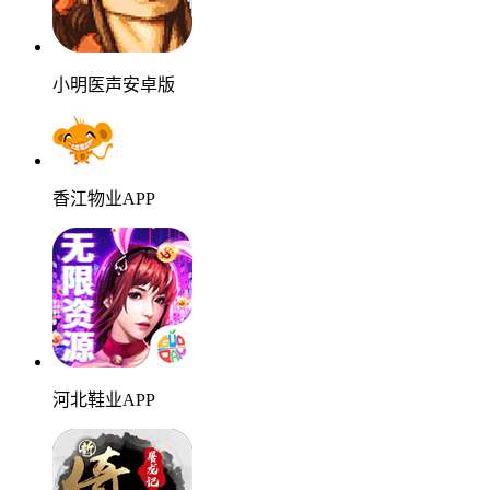
小明医声安卓版
香江物业APP
河北鞋业APP