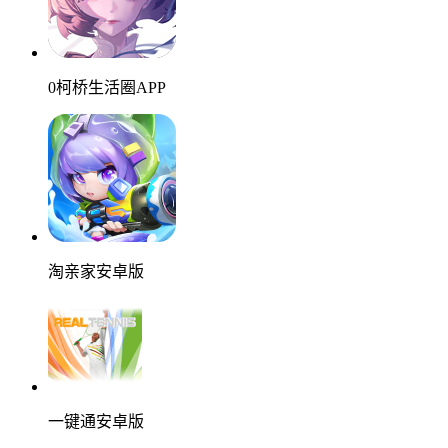
0柯桥生活圈APP
淘亲家安卓版
一键通安卓版