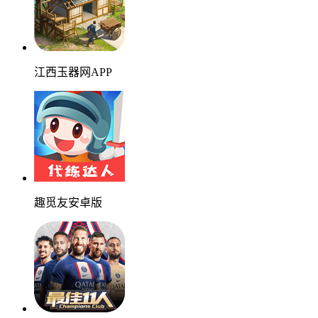
江西玉器网APP
趣觅友安卓版