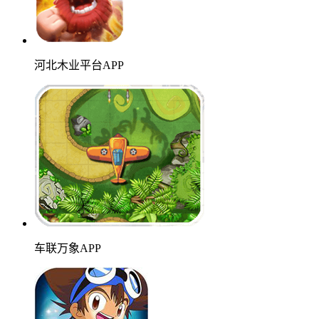
河北木业平台APP
车联万象APP