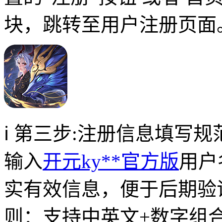
块，跳转至用户注册页面
ℹ 第三步:注册信息填写规
输入
开元ky**官方版
用户
实有效信息，便于后期验
则：支持中英文+数字组