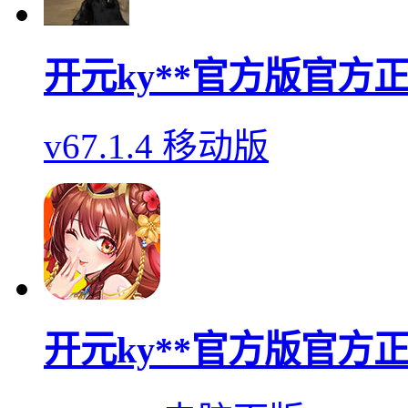
开元ky**官方版官方
v67.1.4 移动版
开元ky**官方版官方