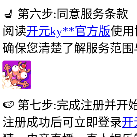
💺 第六步:同意服务条款
阅读
开元ky**官方版
使用
确保您清楚了解服务范围
🍉 第七步:完成注册并开
注册成功后可立即登录
开