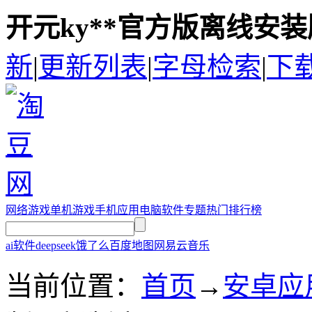
开元ky**官方版离线安装
新
|
更新列表
|
字母检索
|
下
网络游戏
单机游戏
手机应用
电脑软件
专题
热门排行榜
ai软件
deepseek
饿了么
百度地图
网易云音乐
当前位置：
首页
→
安卓应