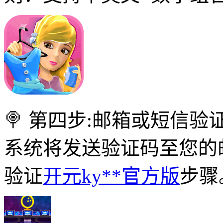
🍭 第四步:邮箱或短信验
系统将发送验证码至您的
验证
开元ky**官方版
步骤