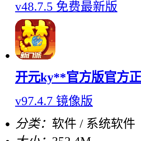
v48.7.5 免费最新版
开元ky**官方版官方
v97.4.7 镜像版
分类：
软件 / 系统软件