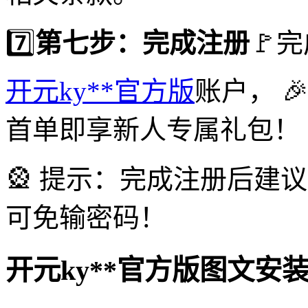
7️⃣
第七步：完成注册
🚩
开元ky**官方版
账户， 
首单即享新人专属礼包！
🎡 提示：完成注册后建
可免输密码！
开元ky**官方版图文安