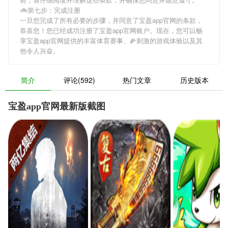
🚲第七步：完成注册
一旦您完成了所有必要的步骤，并同意了宝盈app官网的条款，
恭喜您！您已经成功注册了宝盈app官网账户。现在，您可以畅
享宝盈app官网提供的丰富体育赛事、🌽刺激的游戏体验以及其
他令人兴奋。
简介
评论(592)
热门文章
历史版本
宝盈app官网最新版截图