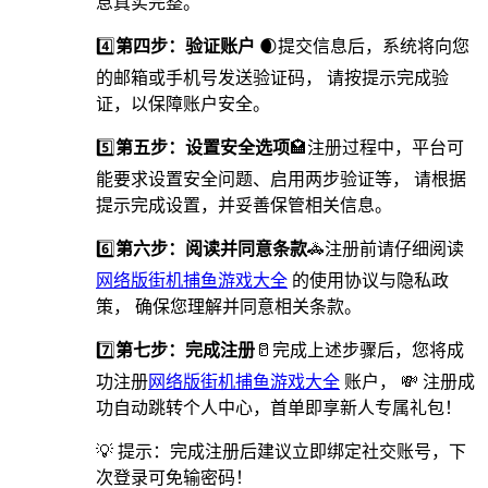
息真实完整。
4️⃣
第四步：验证账户
🌒提交信息后，系统将向您
的邮箱或手机号发送验证码， 请按提示完成验
证，以保障账户安全。
5️⃣
第五步：设置安全选项
🏩️注册过程中，平台可
能要求设置安全问题、启用两步验证等， 请根据
提示完成设置，并妥善保管相关信息。
6️⃣
第六步：阅读并同意条款
🚓注册前请仔细阅读
网络版街机捕鱼游戏大全
的使用协议与隐私政
策， 确保您理解并同意相关条款。
7️⃣
第七步：完成注册
🥛完成上述步骤后，您将成
功注册
网络版街机捕鱼游戏大全
账户， 💸 注册成
功自动跳转个人中心，首单即享新人专属礼包！
💡 提示：完成注册后建议立即绑定社交账号，下
次登录可免输密码！