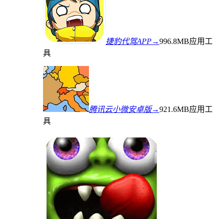
捷豹代驾APP→
996.8MB
应用工
具
腾讯云小微安卓版→
921.6MB
应用工
具