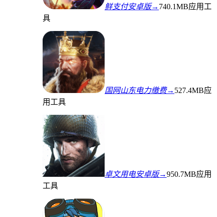
鲜支付安卓版→
740.1MB
应用工
具
国网山东电力缴费→
527.4MB
应
用工具
卓文用电安卓版→
950.7MB
应用
工具