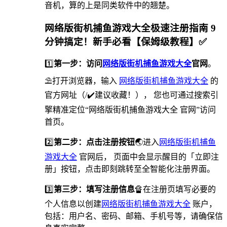
音机，算的上是同类软件中的翘楚。
网络版街机捕鱼游戏大全极速注册指南 9
分钟搞定！新手必看【保姆级教程】✅
1️⃣
第一步：访问
网络版街机捕鱼游戏大全
官网
。
⛱打开浏览器，输入
网络版街机捕鱼游戏大全
的
官方网址（/✔️建议收藏！）， 您也可通过搜索引
擎精准定位“网络版街机捕鱼游戏大全 官网”访问
首页。
2️⃣
第二步：点击注册按钮
🌏进入
网络版街机捕鱼
游戏大全
官网后， 页面中会显示醒目的「立即注
册」按钮，点击即刻跳转至全智能化注册界面。
3️⃣
第三步：填写注册信息
🔏在注册页填写必要的
个人信息以创建
网络版街机捕鱼游戏大全
账户，
包括：用户名、密码、邮箱、手机号等，请确保信