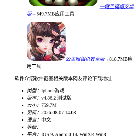
一键圣诞帽安卓
版→
549.7MB
应用工具
公主照相机安卓版→
818.7MB
应
用工具
软件介绍
软件截图
相关版本
网友评论
下载地址
类型：
Iphone游戏
版本：
v4.86.2 测试版
大小：
759.7M
更新：
2026-08-07 14:08
语言：
中文
等级：
平台：
IOS 9, Android 14, WinXP, Win8