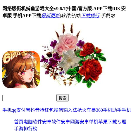
网络版街机捕鱼游戏大全v9.6.7(中国)官方版-APP下载IOS 安
卓版 手机APP下载
最新更新
|
软件分类|
下载排行
|
手机站
手机qq
支付宝
抖音
抢红包
搜狗输入法
抢火车票
360手机助手
手机
首页
电脑软件
安卓软件
安卓网游
安卓单机
苹果下载
专题
手游排行榜