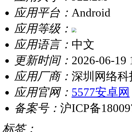
应用平台：
Android
应用等级：
应用语言：
中文
更新时间：
2026-06-19 
应用厂商：
深圳网络科
应用官网：
5577安卓网
备案号：
沪ICP备18009
标签：