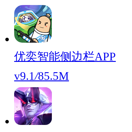
优奕智能侧边栏APP
v9.1
/
85.5M