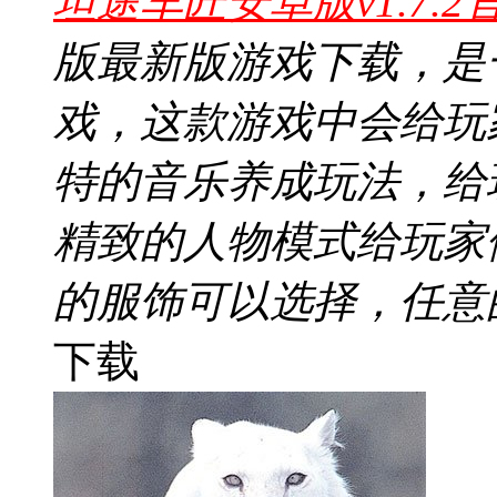
坦途车匠安卓版v1.7.2
版最新版游戏下载，是
戏，这款游戏中会给玩
特的音乐养成玩法，给
精致的人物模式给玩家
的服饰可以选择，任意
下载