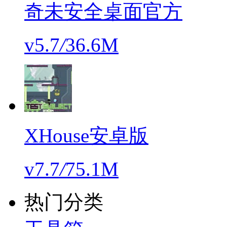
奇未安全桌面官方
v5.7
/
36.6M
XHouse安卓版
v7.7
/
75.1M
热门分类