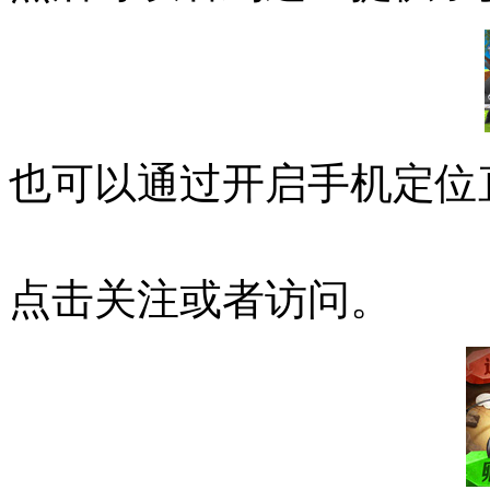
也可以通过开启手机定位
点击关注或者访问。