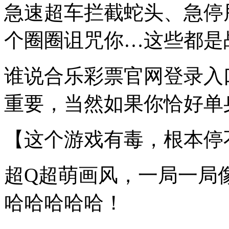
急速超车拦截蛇头、急停
个圈圈诅咒你…这些都是
谁说合乐彩票官网登录入
重要，当然如果你恰好单身
【这个游戏有毒，根本停
超Q超萌画风，一局一局
哈哈哈哈哈！