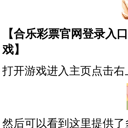
【合乐彩票官网登录入口
戏】
打开游戏进入主页点击右
然后可以看到这里提供了