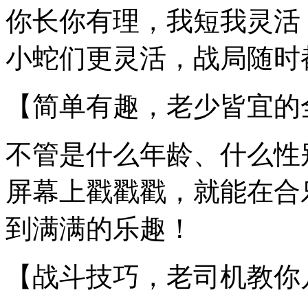
你长你有理，我短我灵活
小蛇们更灵活，战局随时
【简单有趣，老少皆宜的
不管是什么年龄、什么性
屏幕上戳戳戳，就能在合
到满满的乐趣！
【战斗技巧，老司机教你