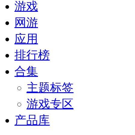
游戏
网游
应用
排行榜
合集
主题标签
游戏专区
产品库