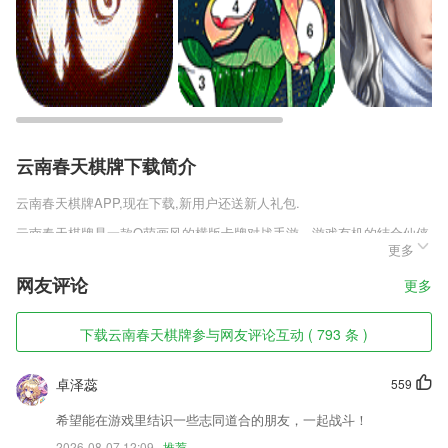
云南春天棋牌下载简介
云南春天棋牌
APP,现在下载,新用户还送新人礼包.
云南春天棋牌是一款Q萌画风的横版卡牌对战手游，游戏有机的结合仙侠
更多
类，经典剧情，重走仙侠路，持神兵利器，斩妖除魔;灵铸通天大阵，锻
体强魂，造就五行之力;神羽降世，飞天遁地。你可以自由的组合，给妖
网友评论
更多
怪装备上卡牌还可以大幅提升妖怪的能力。携神宠骑神兽，倩女相伴闯江
湖,创仙盟，与兄弟制霸天下;上古BOSS，混世魔王，统统击之，五行战
场，唯我独尊，结婚生子，仙家福地，逍遥一生。
下载云南春天棋牌参与网友评论互动 ( 793 条 )
云南春天棋牌软件特色
卓泽蕊
559
1,真实反映了你在每个阶段对所学习单词的遗忘率。
希望能在游戏里结识一些志同道合的朋友，一起战斗！
2,专门为宴会人所提供的办公功能，使用的过程中更加的方便快捷。
2026-08-07 12:09
推荐