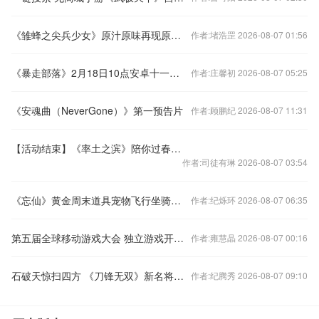
《雏蜂之尖兵少女》原汁原味再现原著经典 白猫亲绘专属尖兵
作者:堵浩罡 2026-08-07 01:56
《暴走部落》2月18日10点安卓十一区开服公告
作者:庄馨初 2026-08-07 05:25
《安魂曲（NeverGone）》第一预告片
作者:顾鹏纪 2026-08-07 11:31
【活动结束】《率土之滨》陪你过春节，每日登录送京东卡！
作者:司徒有琳 2026-08-07 03:54
《忘仙》黄金周末道具宠物飞行坐骑送不停！
作者:纪烁环 2026-08-07 06:35
第五届全球移动游戏大会 独立游戏开发者大赛首批入围作品曝光
作者:雍慧晶 2026-08-07 00:16
石破天惊扫四方 《刀锋无双》新名将孙悟空解析
作者:纪腾秀 2026-08-07 09:10