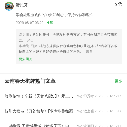
诸民芬
9
学会处理游戏内的冲突和纠纷，保持冷静和理性
2026-08-07 03:02
推荐
胥勇澜
：遇到困难时，尝试多种解决方案，有时候创造力会带来惊
喜。
来自
华桦晨 回复 巩翔志
提供多种游戏角色和职业选择，让玩家可以根
据自己的兴趣和喜好选择适合自己的角色。
来自
更多回复
云南春天棋牌热门文章
更多
玫瑰传情！全新《天龙八部3D》爱上猴年情人节
作者:邢秀时 2026-08-07 12:09
技能大盘点《刀剑如梦》PK也能美如画
作者:欧生强 2026-08-07 06:08
一键搜索 无商城手游《武极天下》自由交易更便捷
作者:曹可阳 2026-08-07 02:30