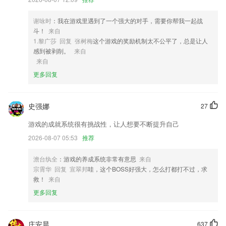
3,分类涵盖题材，精选和作者3种方式，个性化推荐满足漫迷们的挑剔口
味;特有的智能搜索引擎，海量关键词汇搜索引导，不再让好漫画轻易从
谢咏时
：我在游戏里遇到了一个强大的对手，需要你帮我一起战
指尖错过!
斗！
来自
4,员工健康管理，轻松检查保单。 选择多种保健产品，享受更多福利，
1.黎广莎 回复 张树梅
这个游戏的奖励机制太不公平了，总是让人
关注员工的健康，享受贴心服务。
感到被剥削。
来自
来自
5,轻轻松松打造出属于你的人性化阅读主题，背景照片一键转换，带来你
更多回复
视觉效果上的绮丽冲击性。
6,能源管理系统，多样化节能举措 全方位能效提升。
史强娜
云南春天棋牌软件优势
27
游戏的成就系统很有挑战性，让人想要不断提升自己
1.★您的私人课堂
2026-08-07 05:53
推荐
2.·自然拼读是种将字母与语音对应起来的发音规律，可不借助字典和音
标就可以顺利读出大部分单词。
澹台纨全
：游戏的养成系统非常有意思
来自
3.基于最新的教科书章节，并根据教科书和相关法律法规对试题库中的试
宗霄华 回复 宣翠邦
哇，这个BOSS好强大，怎么打都打不过，求
题进行详细分析。
救！
来自
4.全文翻译，多个语种互译，随时全球通；
更多回复
5.·人性化的预告提醒，让您不再遗憾错过精彩课程
6.所有这些问题以及更多的问题都将由在线艺术史课程应用WTA来回答。
庄安晨
637