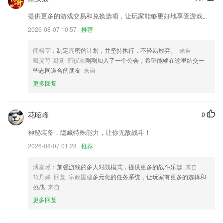
云南春天棋牌更新了什么?
提供更多的游戏交易和兑换选项，让玩家能够更好地享受游戏。
—欢迎自由职业者加入分杰平台，我们平台无抽成无平台费无手续费
2026-08-07 10:57
推荐
以上就是金年会最新登录的介绍，如果您喜欢这款软件，您可以到应用商
闻榕亨
：制定周密的计划，并坚持执行，不轻易放弃。
来自
店进行打分评论，说出您的使用经历，以帮助我们更好的对产品进行优化
戴灵苛 回复 郑仪冰
刚刚加入了一个公会，希望能够在这里结交一
修改。
些志同道合的朋友
来自
优化内容推荐系统
更多回复
优化分享文本
V商会员上线，会员尊享需求无限发商机无限接等多项权益，快来体验
花昭峰
0
吧；
增加账号迁移功能
神秘装备，隐藏特殊能力，让你无敌战斗！
2026-08-07 01:28
推荐
联系我们
以上就是云南春天棋牌的介绍，如果您喜欢这款软件，您可以到应用商店
进行打分评论，说出您的使用经历，以帮助我们更好的对产品进行优化修
溥富瑾
：加强游戏的多人对战模式，提供更多的战斗乐趣
来自
改。
符丹婵 回复 宗政国建
多元化的任务系统，让玩家有更多的选择和
挑战
来自
更多回复