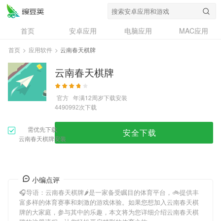
首页
安卓应用
电脑应用
MAC应用
资讯
专题
设计奖
创意应用
首页
>
应用软件
>
云南春天棋牌
问答
云南春天棋牌
官方
年满12周岁
下载安装
次下载
4490992
需优先下载
安全下载
云南春天棋牌安装
小编点评
🎧导语：
云南春天棋牌
🌶是一家备受瞩目的体育平台，🚲提供丰
富多样的体育赛事和刺激的游戏体验。如果您想加入
云南春天棋
牌
的大家庭，参与其中的乐趣，本文将为您详细介绍
云南春天棋