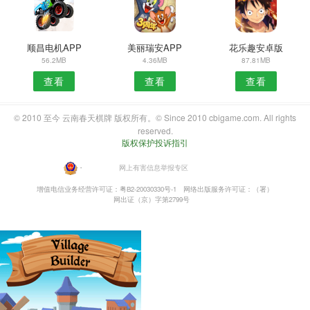
顺昌电机APP
美丽瑞安APP
花乐趣安卓版
56.2MB
4.36MB
87.81MB
查看
查看
查看
© 2010 至今 云南春天棋牌 版权所有。© Since 2010 cbigame.com. All rights
reserved.
版权保护投诉指引
・
网上有害信息举报专区
增值电信业务经营许可证：粤B2-20030330号-1
网络出版服务许可证：（署）
网出证（京）字第2799号