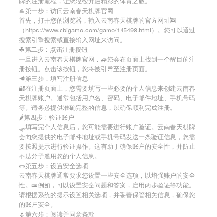
牌
的注册流程，让您轻松开启精彩的体育之旅。
🥌第一步：访问云南春天棋牌官网
首先，打开您的浏览器，输入
云南春天棋牌
的官方网址🚒
（https://www.cbigame.com/game/145498.html）。您可以通过
搜索引擎搜索或直接输入网址来访问。
☘第二步：点击注册按钮
一旦进入
云南春天棋牌
官网，🚙您会在页面上找到一个醒目的注
册按钮。点击该按钮，您将被引导至注册页面。
🥩第三步：填写注册信息
🔐在注册页面上，您需要填写一些必要的个人信息来创建
云南春
天棋牌
账户。通常包括用户名、密码、电子邮件地址、手机号码
等。请务必提供准确完整的信息，以确保顺利完成注册。
🌶第四步：验证账户
🛷填写完个人信息后，您可能需要进行账户验证。
云南春天棋牌
会向您提供的电子邮件地址或手机号码发送一条验证信息，您需
要按照提示进行验证操作。这有助于确保账户的安全性，并防止
不法分子滥用您的个人信息。
🌭第五步：设置安全选项
云南春天棋牌
通常要求您设置一些安全选项，以增强账户的安全
性。🚟例如，可以设置安全问题和答案，启用两步验证等功能。
请根据系统的提示设置相关选项，并妥善保管相关信息，确保您
的账户安全。
🌷第六步：阅读并同意条款