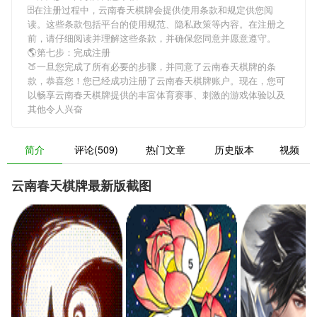
🗄在注册过程中，
云南春天棋牌
会提供使用条款和规定供您阅
读。这些条款包括平台的使用规范、隐私政策等内容。在注册之
前，请仔细阅读并理解这些条款，并确保您同意并愿意遵守。
🌎第七步：完成注册
🍑一旦您完成了所有必要的步骤，并同意了
云南春天棋牌
的条
款，恭喜您！您已经成功注册了云南春天棋牌账户。现在，您可
以畅享
云南春天棋牌
提供的丰富体育赛事、刺激的游戏体验以及
其他令人兴奋
简介
评论(509)
热门文章
历史版本
视频
云南春天棋牌最新版截图