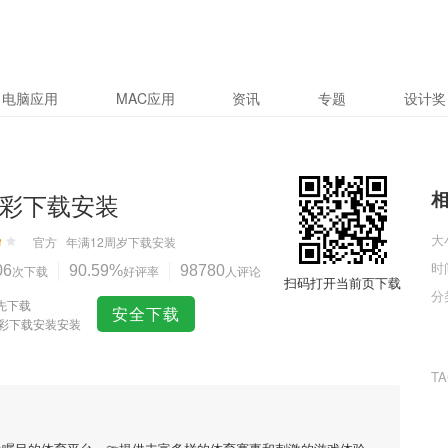
电脑应用
MAC应用
资讯
专题
设计奖
购彩下载安装
大
官方
年满12周岁
下载安装
时
06
次下载
90.59%
好评率
98780
人评论
扫码打开当前页下载
分
先下载
安全下载
购彩下载安装安装
T