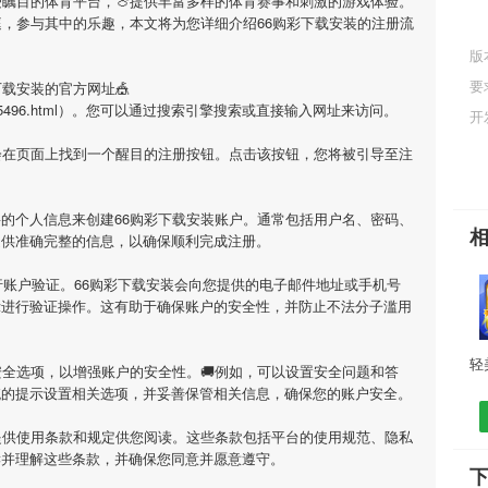
受瞩目的体育平台，🍈提供丰富多样的体育赛事和刺激的游戏体验。
庭，参与其中的乐趣，本文将为您详细介绍
66购彩下载安装
的注册流
版
要
下载安装
的官方网址🎪
/game/145496.html）。您可以通过搜索引擎搜索或直接输入网址来访问。
开
会在页面上找到一个醒目的注册按钮。点击该按钮，您将被引导至注
要的个人信息来创建
66购彩下载安装
账户。通常包括用户名、密码、
提供准确完整的信息，以确保顺利完成注册。
行账户验证。
66购彩下载安装
会向您提供的电子邮件地址或手机号
示进行验证操作。这有助于确保账户的安全性，并防止不法分子滥用
全选项，以增强账户的安全性。🚚例如，可以设置安全问题和答
统的提示设置相关选项，并妥善保管相关信息，确保您的账户安全。
提供使用条款和规定供您阅读。这些条款包括平台的使用规范、隐私
读并理解这些条款，并确保您同意并愿意遵守。
下