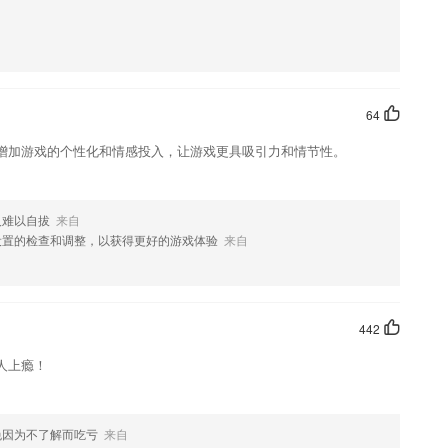
助您在考试路上省时省力
好评如潮.
友，相互进行交流，拥有更多的经验。
64
增加游戏的个性化和情感投入，让游戏更具吸引力和情节性。
有内容全覆盖，多种课程在线学习；
人难以自拔
来自
设置的检查和调整，以获得更好的游戏体验
来自
442
人上瘾！
您喜欢这款软件，您可以到应用商店进行打分评论，说出您的使用经历，
免因为不了解而吃亏
来自