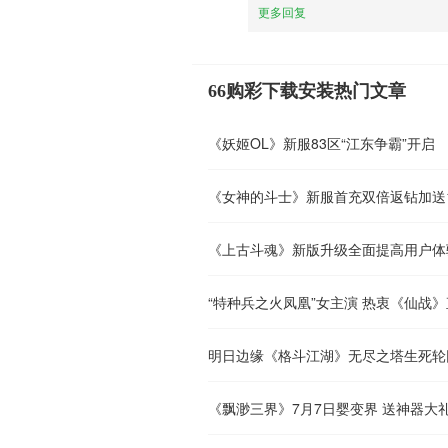
更多回复
66购彩下载安装热门文章
《妖姬OL》新服83区“江东争霸”开启
《女神的斗士》新服首充双倍返钻加送1
《上古斗魂》新版升级全面提高用户体
“特种兵之火凤凰”女主演 热衷《仙战
明日边缘《格斗江湖》无尽之塔生死轮
《飘渺三界》7月7日婴变界 送神器大