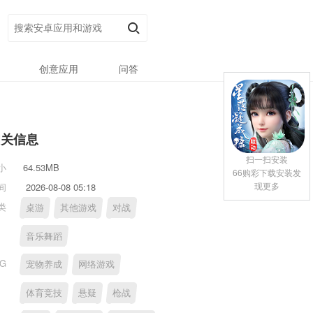
创意应用
问答
相关信息
扫一扫安装
小
64.53MB
66购彩下载安装发
现更多
间
2026-08-08 05:18
类
桌游
其他游戏
对战
音乐舞蹈
AG
宠物养成
网络游戏
体育竞技
悬疑
枪战