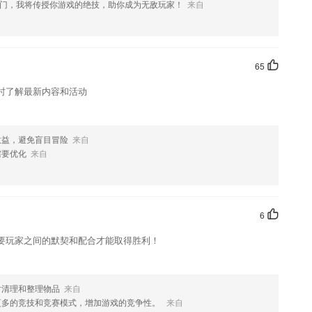
门，我将传授你游戏的绝技，助你成为无敌玩家！
来自
65
时了解最新内容和活动
收益，避免盲目冒险
来自
需要优化
来自
6
要玩家之间的默契和配合才能取得胜利！
时清理和整理物品
来自
更多的竞技和竞赛模式，增加游戏的竞争性。
来自