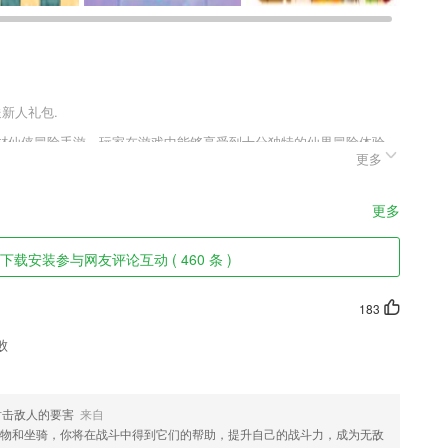
送新人礼包.
题材仙侠冒险手游。玩家在游戏中能够享受到十分独特的仙界冒险体验，
更多
感受到游戏的独特魅力。丰富的奖励更能使你快速的融入进这个世界，
修仙之路，让你更好的沉浸其中。
更多
下载安装参与网友评论互动 ( 460 条 )
，这样就能得到更好的体验了；
习各种成语，增加成语储备量。
183
音、图片等多种消息内容；
败
预约上课，线上课堂互动，学习雅思不再枯燥！
一堂课，兼具练习与测试功能；
射击敌人的要害
来自
物和坐骑，你将在战斗中得到它们的帮助，提升自己的战斗力，成为无敌