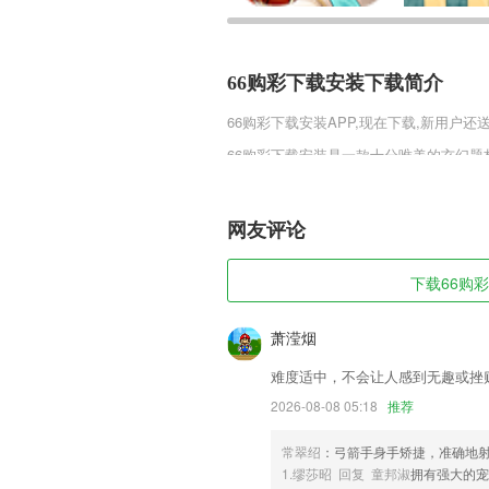
66购彩下载安装下载简介
66购彩下载安装
APP,现在下载,新用户还
66购彩下载安装是一款十分唯美的玄幻
更多的奖励使你轻松的升级变强，更快的
更有多种玩法使你轻松的找到属于自己的
网友评论
66购彩下载安装软件特色
1,接送车实时定位
下载66购彩
2,您可以快速的预览自己的来单闪光模式
3,玩家不仅能享受到游戏的乐趣，还能学
萧滢烟
4,快速建立群组、讨论组，支持文字、语
难度适中，不会让人感到无趣或挫
5,雅思界超强大牛，每周课表，按需选课
2026-08-08 05:18
推荐
6,采用全景式的教学方法，10～15分钟
常翠绍
：弓箭手身手矫捷，准确地
66购彩下载安装软件优势
1.缪莎昭 回复 童邦淑
拥有强大的宠