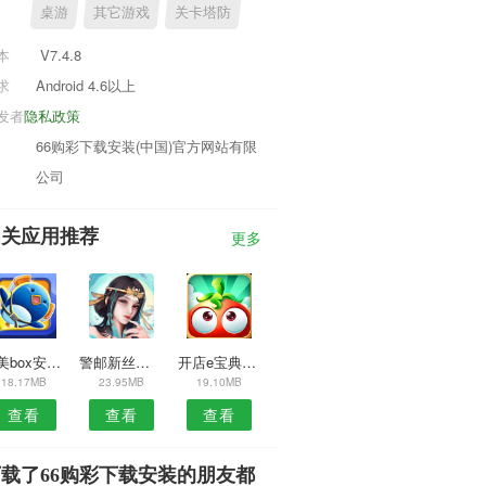
桌游
其它游戏
关卡塔防
本
V7.4.8
求
Android 4.6以上
发者
隐私政策
66购彩下载安装(中国)官方网站有限
公司
相关应用推荐
更多
轻美box安卓版
警邮新丝路APP
开店e宝典安卓版
18.17MB
23.95MB
19.10MB
查看
查看
查看
载了66购彩下载安装的朋友都