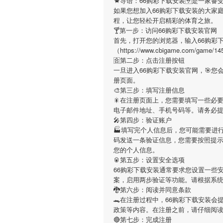
🦀导语：
66购彩下载安装
🈂是一家备
如果您想加入
66购彩下载安装
的大家
程，让您轻松开启精彩的体育之旅。
🍸第一步：访问66购彩下载安装官网
首先，打开您的浏览器，输入
66购彩
（https://www.cbigame.com
🈴第二步：点击注册按钮
一旦进入
66购彩下载安装
官网，🎯您
册页面。
🎨第三步：填写注册信息
🎇在注册页面上，您需要填写一些必
电子邮件地址、手机号码等。请务必
🎤第四步：验证账户
🏭填写完个人信息后，您可能需要进
码发送一条验证信息，您需要按照提
您的个人信息。
🥫第五步：设置安全选项
66购彩下载安装
通常要求您设置一些安
案，启用两步验证等功能。请根据系
🐉第六步：阅读并同意条款
🐊在注册过程中，
66购彩下载安装
会
政策等内容。在注册之前，请仔细阅
🔴第七步：完成注册