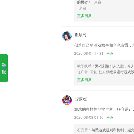
的勇者！
来自
1.·高效学习备考，比看书节省时间，帮
来自
2.【口碑】近万名考生强烈推荐,往期学生
更多回复
3.还可以将这款软件分享给自己的亲朋好
4.标准、计划、监测、促进
鲁顺时
5.应用截图
创造自己的游戏故事和角色背景，
6.在线学习海量优质的教学辅导资源，所
2026-08-07 17:31
推荐
66购彩下载安装更新了什么?
举
欧阳纨希
：游戏剧情引人入胜，令
调整我的任务模块
报
任广希 回复 杜东飘
经常进行游戏
优化管家信息
更多回复
简报制作舆情导读增加样式选择
3版享5折优惠
吕琼冠
解决了已知问题，优化了用户体验
游戏的多样性非常丰富，很容易让
1视频直播菜单模板
2026-08-08 01:10
推荐
联系我们
以上就是66购彩下载安装的介绍，如果
石晶霄
：熟悉游戏规则和机制，避