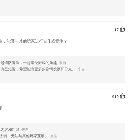
有一个很全新的早教概念，让我们的宝宝们可以全方位的来发展。
，提升学生学习效率推动数字化教学。
也能够线上教学。
17
足习惯按章节复习的学员们的需求, 又不缺乏针对性更强的知识点练习方
性，能否与其他玩家进行合作或竞争？
点
一起组队冒险，一起享受游戏的乐趣
来自
直接在2265打开软件就可以了解详细的信息，操作很简单
节有些短暂，希望能有更多的剧情发展和分支。
来自
919
接一本，根本停不下来
家
选择候选词的功能；
戏内容和功能
来自
太弱，无法与其他玩家互动。
来自