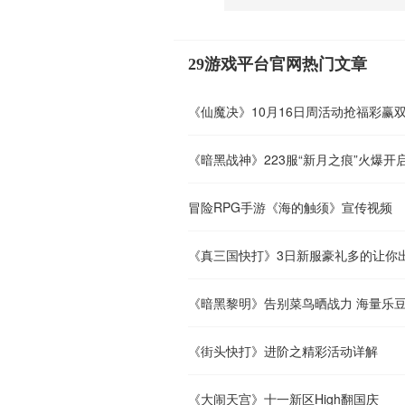
29游戏平台官网热门文章
《仙魔决》10月16日周活动抢福彩赢
《暗黑战神》223服“新月之痕”火爆开
冒险RPG手游《海的触须》宣传视频
《真三国快打》3日新服豪礼多的让你
《暗黑黎明》告别菜鸟晒战力 海量乐
《街头快打》进阶之精彩活动详解
《大闹天宫》十一新区High翻国庆