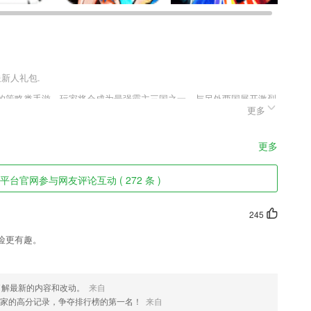
送新人礼包.
计的策略类手游，玩家将会成为最强霸主三国之一，与另外两国展开激烈
更多
，提升兵种战斗水平，随时准备与敌国展开一场对决。率领自己麾下的
，最后成就霸业。
更多
乐中学到知识。
平台官网参与网友评论互动 ( 272 条 )
方面的设计非常的实用；
除的水印，方便快捷；
245
备的语言设置无关。
险更有趣。
机驾驶员考试中的疑问一搜便知,更支持语音和拍照搜题。
OC课程，MOOC(慕课)即大型开放式络课程，提供给大家进行学习，可
了解最新的内容和改动。
来自
家的高分记录，争夺排行榜的第一名！
来自