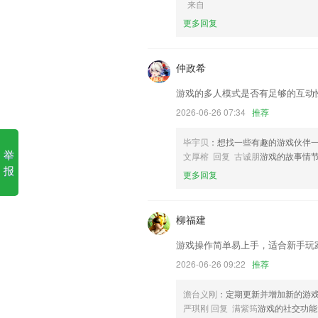
来自
更多回复
1.科学理论的指导我们的孩子们学习，
2.简化教师工作量开拓新的教学思路资源
仲政希
3.打破了教学空间的限制，不用在讲台上
4.包括章节、知识点两种练习方式,既满
游戏的多人模式是否有足够的互动
式,便于强化与巩固考试大纲中的高分知识
2026-06-26 07:34
推荐
5.建筑自己的知识体系
毕宇贝
：想找一些有趣的游戏伙伴
6.实时在线管理自己的学生的考勤情况，
举
文厚榕 回复 古诚朋
游戏的故事情
29游戏平台官网更新了什么?
报
更多回复
查看状态下禁止黑屏。
祝所有浙江新闻的用户朋友们新春快乐！
柳福建
小说尾页新增相关书单，拯救书荒，一本
游戏操作简单易上手，适合新手玩
修复已知bug，优化阅读细节体检
2026-06-26 09:22
推荐
在助手个性化设置中增加了是否使用滑动
澹台义刚
：定期更新并增加新的游
提升工具稳定性
严琪刚 回复 满紫筠
游戏的社交功能