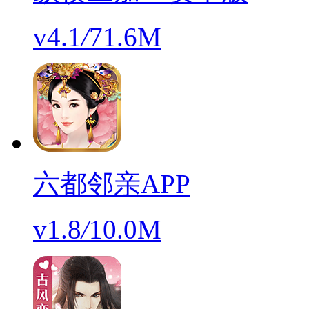
v4.1
/
71.6M
六都邻亲APP
v1.8
/
10.0M