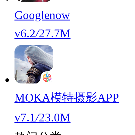
Googlenow
v6.2
/
27.7M
MOKA模特摄影APP
v7.1
/
23.0M