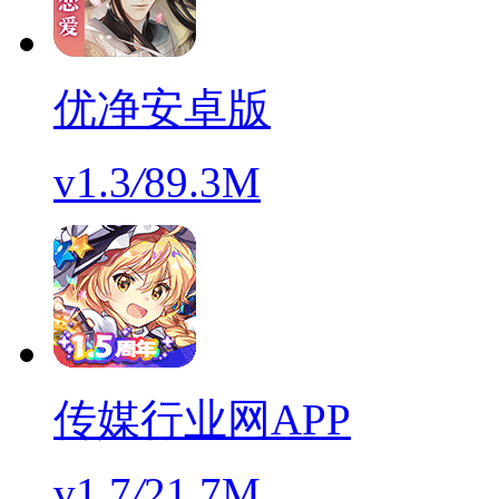
优净安卓版
v1.3
/
89.3M
传媒行业网APP
v1.7
/
21.7M