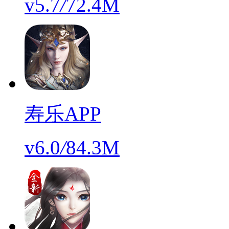
v5.7
/
72.4M
寿乐APP
v6.0
/
84.3M