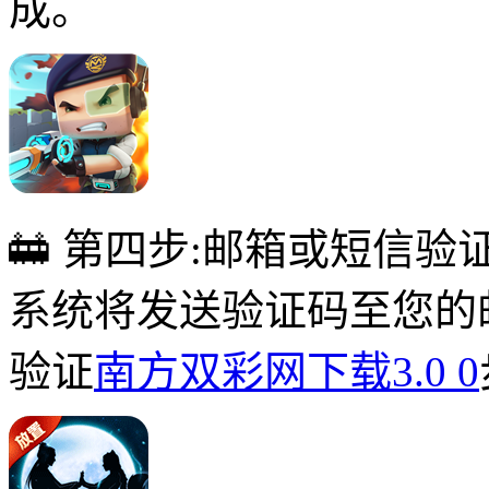
成。
🚋 第四步:邮箱或短信验
系统将发送验证码至您的
验证
南方双彩网下载3.0 0