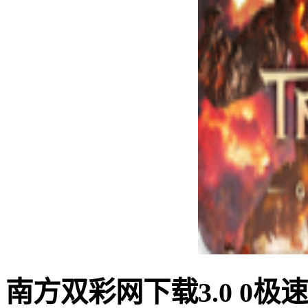
南方双彩网下载3.0 0