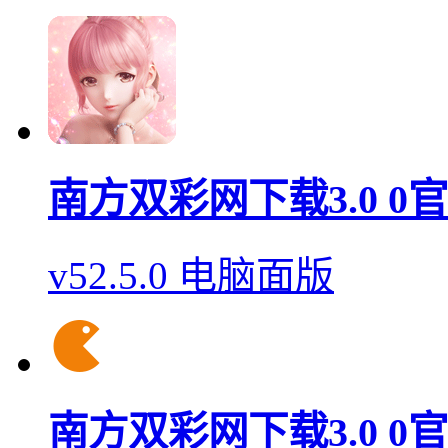
南方双彩网下载3.0 0
v52.5.0 电脑面版
南方双彩网下载3.0 0