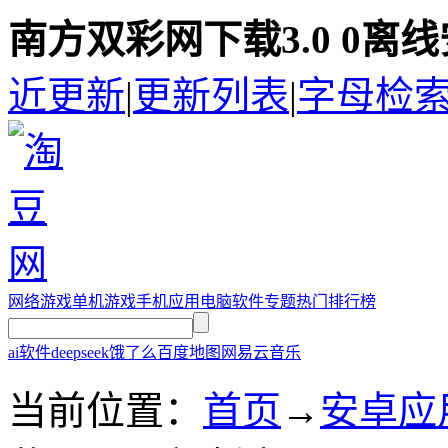
南方双彩网下载3.0 0离
近更新
|
更新列表
|
字母检
网络游戏
单机游戏
手机应用
电脑软件
专题
热门排行榜
ai软件
deepseek
饿了么
百度地图
网易云音乐
当前位置：
首页
→
安卓应