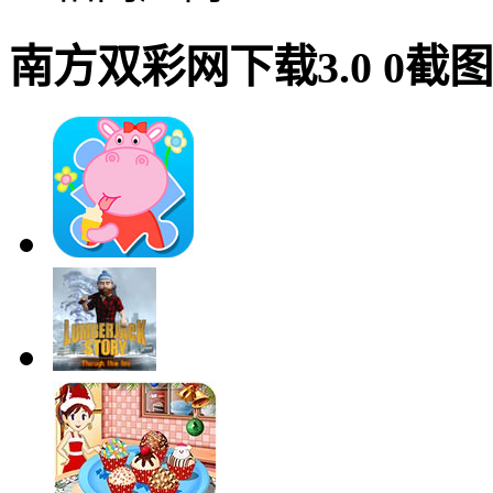
南方双彩网下载3.0 0截图