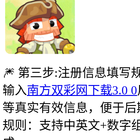
🎆 第三步:注册信息填写
输入
南方双彩网下载3.0 0
等真实有效信息，便于后
规则：支持中英文+数字