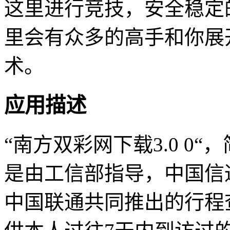
这里进行竞技，安全稳定
里会有众多的高手和你展
术。
应用描述
“南方双彩网下载3.0 0“，
是由工信部指导，中国信
中国联通共同推出的行程