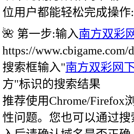
位用户都能轻松完成操作:
🌺 第一步:输入
南方双彩网下
https://www.cbigame.co
搜索框输入"
南方双彩网下载
方"标识的搜索结果
推荐使用Chrome/Fire
性问题。您也可以通过搜