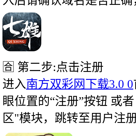
入后请确认域名是否正确
🈴 第二步:点击注册
进入
南方双彩网下载3.0 0
眼位置的“注册”按钮 或
区"模块，跳转至用户注