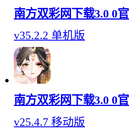
南方双彩网下载3.0 0
v35.2.2 单机版
南方双彩网下载3.0 0
v25.4.7 移动版