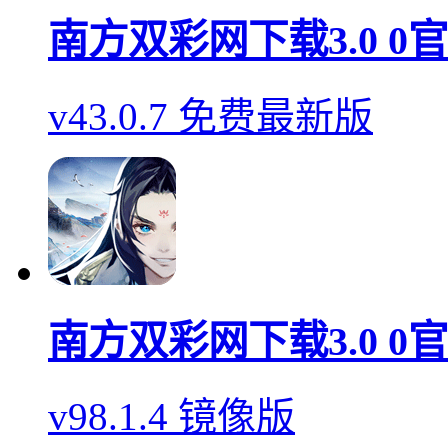
南方双彩网下载3.0 0
v43.0.7 免费最新版
南方双彩网下载3.0 0
v98.1.4 镜像版