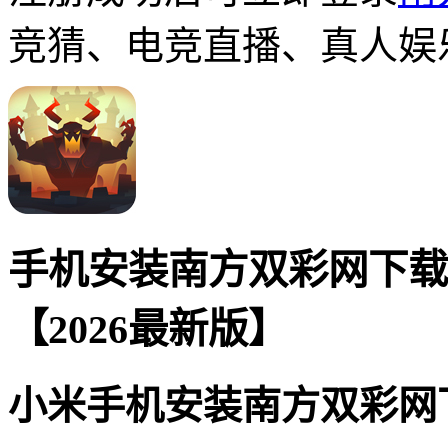
竞猜、电竞直播、真人娱
手机安装南方双彩网下载3
【2026最新版】
小米手机安装南方双彩网下载