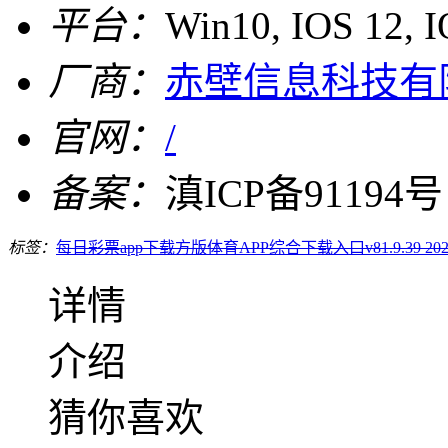
平台：
Win10, IOS 12, 
厂商：
赤壁信息科技有
官网：
/
备案：
滇ICP备91194号
标签：
每日彩票app下载方版
体育APP综合下载入口v81.9.39 202
详情
介绍
猜你喜欢