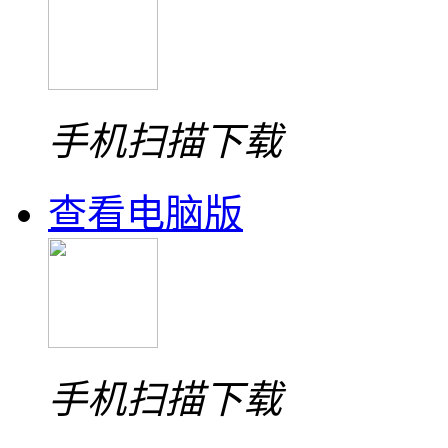
手机扫描下载
查看电脑版
手机扫描下载