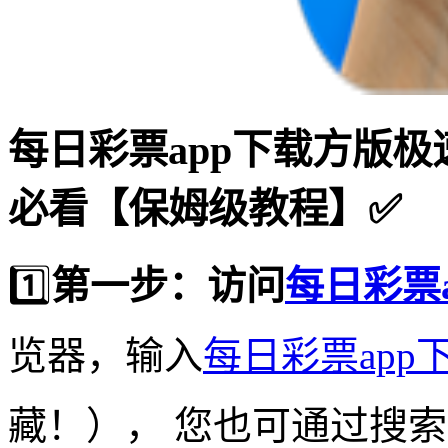
每日彩票app下载方版极
必看【保姆级教程】✅
1️⃣
第一步：访问
每日彩票
览器，输入
每日彩票app
藏！）， 您也可通过搜索