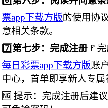
6️⃣
第六步：阅读并同意条
票app下载方版
的使用协议
意相关条款。
7️⃣
第七步：完成注册
🚩
每日彩票app下载方版
账户
中心，首单即享新人专属
🆖 提示：完成注册后建