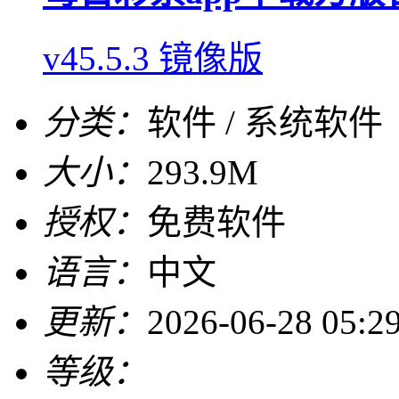
v45.5.3 镜像版
分类：
软件 / 系统软件
大小：
293.9M
授权：
免费软件
语言：
中文
更新：
2026-06-28 05:2
等级：