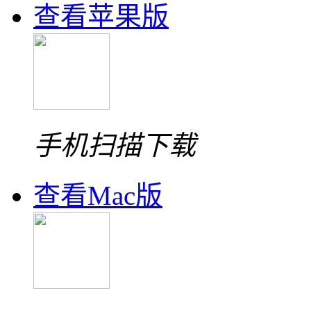
查看苹果版
手机扫描下载
查看Mac版