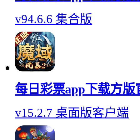
v94.6.6 集合版
每日彩票app下载方版
v15.2.7 桌面版客户端