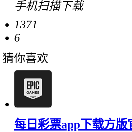
手机扫描下载
1371
6
猜你喜欢
每日彩票app下载方版