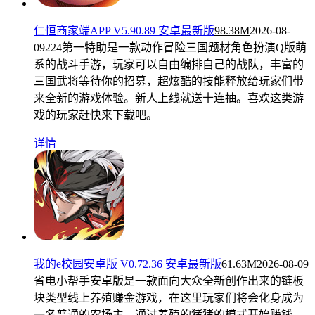
仁恒商家端APP V5.90.89 安卓最新版
98.38M
2026-08-
09
224第一特助是一款动作冒险三国题材角色扮演Q版萌
系的战斗手游，玩家可以自由编排自己的战队，丰富的
三国武将等待你的招募，超炫酷的技能释放给玩家们带
来全新的游戏体验。新人上线就送十连抽。喜欢这类游
戏的玩家赶快来下载吧。
详情
我的e校园安卓版 V0.72.36 安卓最新版
61.63M
2026-08-09
省电小帮手安卓版是一款面向大众全新创作出来的链板
块类型线上养殖赚金游戏，在这里玩家们将会化身成为
一名普通的农场主，通过养殖的猪猪的模式开始赚钱，