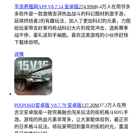
平凉养殖网APP V8.7.14 安卓版
274.99M
6.4万人在用
邻多
多软件是一款激情澎湃热血战斗的科幻题材刺激手游，
延续终结者2的有趣玩法，加入了更加科幻的元素，力图
给玩家带去好莱坞枪战科幻大片的视觉冲击，选新赛季
战不停，豪礼送到手抽筋。喜欢这类游戏的小伙伴赶快
下载体验吧。
详情
PIXPOHD安卓版 V8.7.79 安卓版
137.20M
37.2万人在用
舌交安卓版是一款完美融合闯关玩法的街机格斗RPG手
游。游戏的热血元素非常多，让大家能体验到，最正宗
的日系格斗玩法。将玩家带回到童年的街机时光，重温