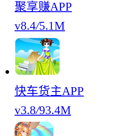
聚享赚APP
v8.4
/
5.1M
快车货主APP
v3.8
/
93.4M