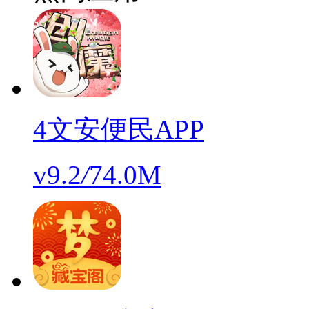
4文安便民APP
v9.2
/
74.0M