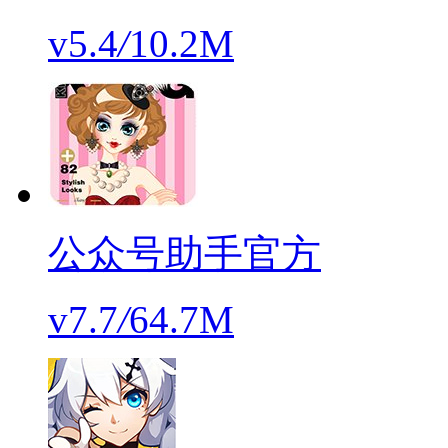
v5.4
/
10.2M
公众号助手官方
v7.7
/
64.7M