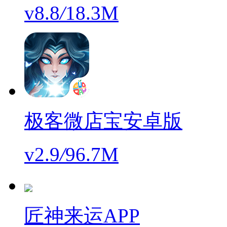
v8.8
/
18.3M
极客微店宝安卓版
v2.9
/
96.7M
匠神来运APP