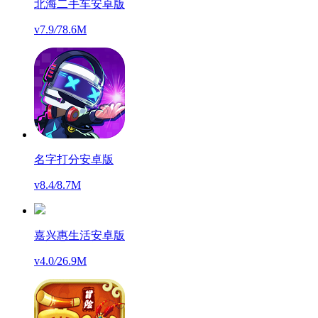
北海二手车安卓版
v7.9
/
78.6M
名字打分安卓版
v8.4
/
8.7M
嘉兴惠生活安卓版
v4.0
/
26.9M