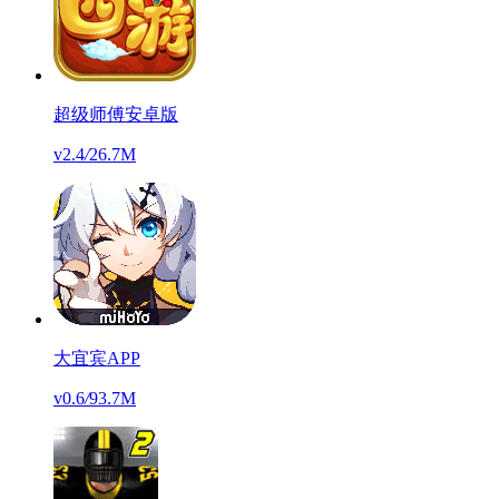
超级师傅安卓版
v2.4
/
26.7M
大宜宾APP
v0.6
/
93.7M