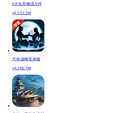
0大头车物流APP
v6.5
/
22.2M
方块滤镜安卓版
v9.2
/
66.7M