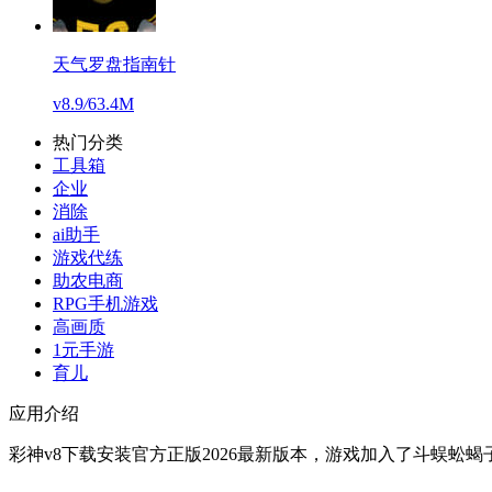
天气罗盘指南针
v8.9
/
63.4M
热门分类
工具箱
企业
消除
ai助手
游戏代练
助农电商
RPG手机游戏
高画质
1元手游
育儿
应用介绍
彩神v8下载安装官方正版2026最新版本，游戏加入了斗蜈蚣