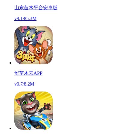
山东苗木平台安卓版
v9.1
/
85.3M
华苗木云APP
v0.7
/
8.2M