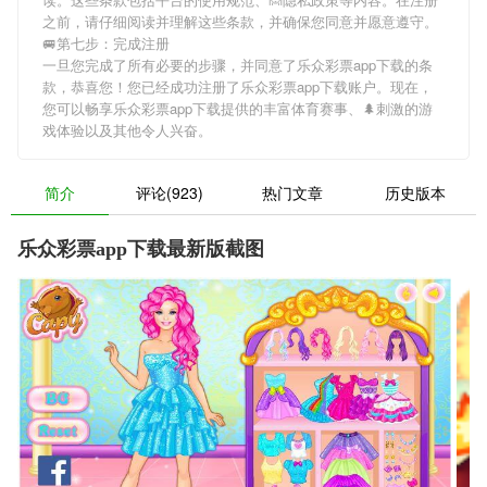
之前，请仔细阅读并理解这些条款，并确保您同意并愿意遵守。
🚐第七步：完成注册
一旦您完成了所有必要的步骤，并同意了乐众彩票app下载的条
款，恭喜您！您已经成功注册了乐众彩票app下载账户。现在，
您可以畅享乐众彩票app下载提供的丰富体育赛事、🌲刺激的游
戏体验以及其他令人兴奋。
简介
评论(923)
热门文章
历史版本
乐众彩票app下载最新版截图