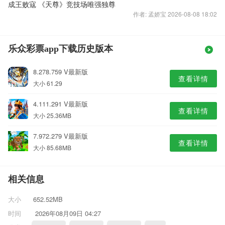
成王败寇 《天尊》竞技场唯强独尊
作者: 孟娇宝 2026-08-08 18:02
乐众彩票app下载历史版本
8.278.759 V最新版
查看详情
大小 61.29
4.111.291 V最新版
查看详情
大小 25.36MB
7.972.279 V最新版
查看详情
大小 85.68MB
相关信息
大小
652.52MB
时间
2026年08月09日 04:27