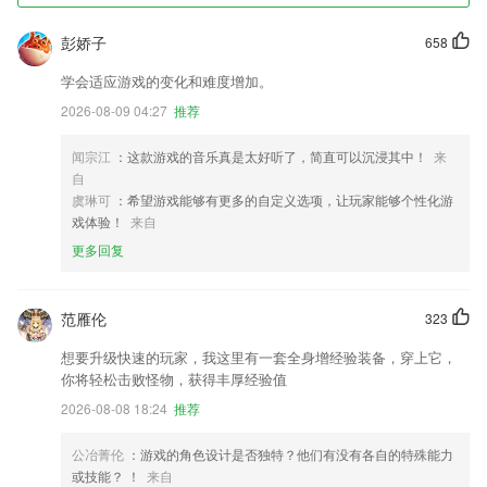
彭娇子
658
学会适应游戏的变化和难度增加。
2026-08-09 04:27
推荐
闻宗江
：这款游戏的音乐真是太好听了，简直可以沉浸其中！
来
自
虞琳可
：希望游戏能够有更多的自定义选项，让玩家能够个性化游
戏体验！
来自
更多回复
范雁伦
323
想要升级快速的玩家，我这里有一套全身增经验装备，穿上它，
你将轻松击败怪物，获得丰厚经验值
2026-08-08 18:24
推荐
公冶菁伦
：游戏的角色设计是否独特？他们有没有各自的特殊能力
或技能？ ！
来自