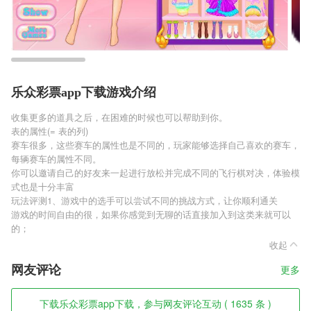
乐众彩票app下载游戏介绍
收集更多的道具之后，在困难的时候也可以帮助到你。
表的属性(= 表的列)
赛车很多，这些赛车的属性也是不同的，玩家能够选择自己喜欢的赛车，
每辆赛车的属性不同。
你可以邀请自己的好友来一起进行放松并完成不同的飞行棋对决，体验模
式也是十分丰富
玩法评测1、游戏中的选手可以尝试不同的挑战方式，让你顺利通关
游戏的时间自由的很，如果你感觉到无聊的话直接加入到这类来就可以
的；
收起
网友评论
更多
下载乐众彩票app下载，参与网友评论互动 ( 1635 条 )