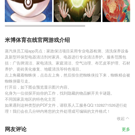
米博体育在线官网游戏介绍
蒸汽侠员工端app亮点：家政保洁项目采用专业电器检测、清洗保养设备
及新型环保型电器清洁剂对家具、电器进行专业清洁养护。服务范围包
括：广告牌清洁、家电清洗、家庭清洁、空气治理、布艺皮革护理、石材
养护、瓷砖美化修复、地暖清洗等特色项目。
左上角藏着蜘蛛侠，点击左上角，然后按住把蜘蛛侠拉下来，蜘蛛精会被
蜘蛛侠吸引走。
打开后，如下图会预览显示图片内容。
化身为一位侦探开始你的工作，找到隐藏的物品解开关卡谜题。
不同国家及地区的特色化主页
如果遇到这种类型的PDF文件，请联系人工服务QQ:1328271526进行处
理！我们会在几分钟内将您的文件处理成可编辑的文件格式！
收起
网友评论
更多