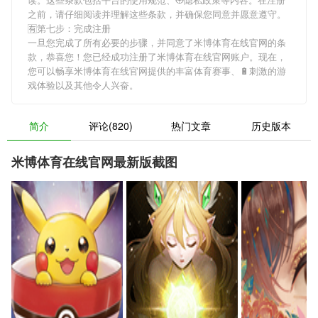
之前，请仔细阅读并理解这些条款，并确保您同意并愿意遵守。
🈶第七步：完成注册
一旦您完成了所有必要的步骤，并同意了米博体育在线官网的条
款，恭喜您！您已经成功注册了米博体育在线官网账户。现在，
您可以畅享米博体育在线官网提供的丰富体育赛事、🔋刺激的游
戏体验以及其他令人兴奋。
简介
评论(820)
热门文章
历史版本
米博体育在线官网最新版截图