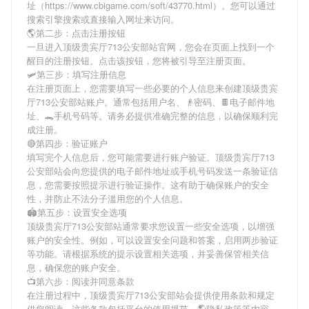
址（https://www.cbigame.com/soft/43770.html）。您可以通过
搜索引擎搜索或直接输入网址来访问。
🌎第二步：点击注册按钮
一旦进入顶级贵宾厅713公安部站官网，您会在页面上找到一个
醒目的注册按钮。点击该按钮，您将被引导至注册页面。
🛩第三步：填写注册信息
在注册页面上，您需要填写一些必要的个人信息来创建顶级贵宾
厅713公安部站账户。通常包括用户名、👴密码、🍫电子邮件地
址、🐊手机号码等。请务必提供准确完整的信息，以确保顺利完
成注册。
🔴第四步：验证账户
填写完个人信息后，您可能需要进行账户验证。顶级贵宾厅713
公安部站会向您提供的电子邮件地址或手机号码发送一条验证信
息，您需要按照提示进行验证操作。这有助于确保账户的安全
性，并防止不法分子滥用您的个人信息。
🏟第五步：设置安全选项
顶级贵宾厅713公安部站通常要求您设置一些安全选项，以增强
账户的安全性。例如，可以设置安全问题和答案，启用两步验证
等功能。请根据系统的提示设置相关选项，并妥善保管相关信
息，确保您的账户安全。
📺第六步：阅读并同意条款
在注册过程中，顶级贵宾厅713公安部站会提供使用条款和规定
供您阅读。这些条款包括平台的使用规范、🌎隐私政策等内容。