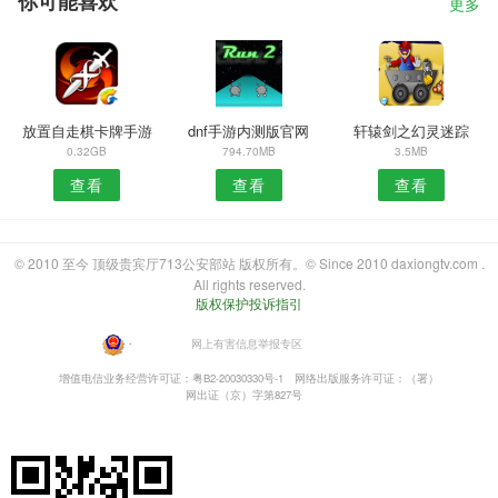
你可能喜欢
更多
放置自走棋卡牌手游
dnf手游内测版官网
轩辕剑之幻灵迷踪
0.32GB
794.70MB
3.5MB
查看
查看
查看
© 2010 至今 顶级贵宾厅713公安部站 版权所有。© Since 2010 daxiongtv.com .
All rights reserved.
版权保护投诉指引
・
网上有害信息举报专区
增值电信业务经营许可证：粤B2-20030330号-1
网络出版服务许可证：（署）
网出证（京）字第827号