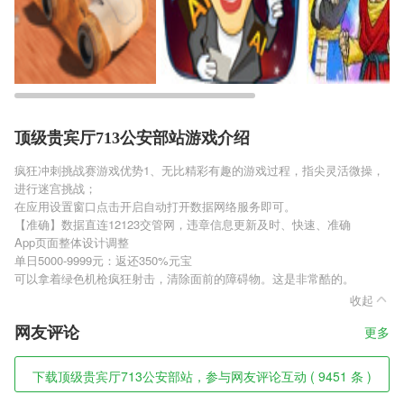
顶级贵宾厅713公安部站游戏介绍
疯狂冲刺挑战赛游戏优势1、无比精彩有趣的游戏过程，指尖灵活微操，
进行迷宫挑战；
在应用设置窗口点击开启自动打开数据网络服务即可。
【准确】数据直连12123交管网，违章信息更新及时、快速、准确
App页面整体设计调整
单日5000-9999元：返还350%元宝
可以拿着绿色机枪疯狂射击，清除面前的障碍物。这是非常酷的。
收起
网友评论
更多
下载顶级贵宾厅713公安部站，参与网友评论互动 ( 9451 条 )