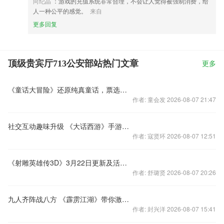
向纪晶
：游戏的充值系统非常合理，不会让人觉得被强制消费，给
人一种公平的感觉。
来自
更多回复
顶级贵宾厅713公安部站热门文章
更多
《童话大冒险》还原纯真童话，票选最Q萌职业！
作者: 童会发 2026-08-07 21:47
社交互动趣味升级 《大话西游》手游战斗录像即将开放
作者: 寇贤环 2026-08-07 12:51
《射雕英雄传3D》3月22日更新及活动公告
作者: 舒璐贤 2026-08-07 20:26
九人齐阵战八方 《霹雳江湖》带你激战带你飞
作者: 封兴洋 2026-08-07 15:41