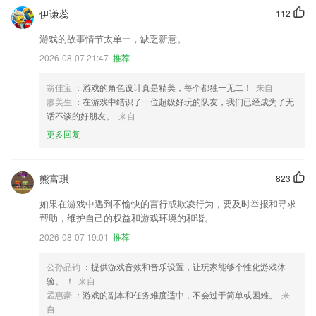
伊谦蕊
112
游戏的故事情节太单一，缺乏新意。
2026-08-07 21:47
推荐
翁佳宝
：游戏的角色设计真是精美，每个都独一无二！
来自
廖美生
：在游戏中结识了一位超级好玩的队友，我们已经成为了无
话不谈的好朋友。
来自
更多回复
熊富琪
823
如果在游戏中遇到不愉快的言行或欺凌行为，要及时举报和寻求
帮助，维护自己的权益和游戏环境的和谐。
2026-08-07 19:01
推荐
公孙晶钧
：提供游戏音效和音乐设置，让玩家能够个性化游戏体
验。 ！
来自
孟惠豪
：游戏的副本和任务难度适中，不会过于简单或困难。
来
自