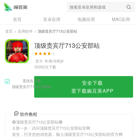
顶级贵宾厅713公安部站
首页
安卓应用
电脑应用
MAC应用
资讯
专题
设计奖
创意应用
首页
>
应用软件
>
顶级贵宾厅713公安部站
问答
顶级贵宾厅713公安部站
官方
年满16周岁
次下载
35092
需优先下载
安全下载
顶级贵宾厅713公安部站
需下载豌豆荚APP
软件教程
🔵顶级贵宾厅713公安部站🔵
⚓️第一步：访问顶级贵宾厅713公安部站官网
首先，打开您的浏览器，输入顶级贵宾厅713公安部站的官方网