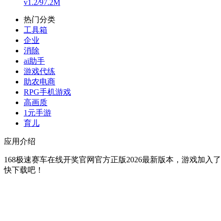
v1.2
/
97.2M
热门分类
工具箱
企业
消除
ai助手
游戏代练
助农电商
RPG手机游戏
高画质
1元手游
育儿
应用介绍
168极速赛车在线开奖官网官方正版2026最新版本，游戏加
快下载吧！