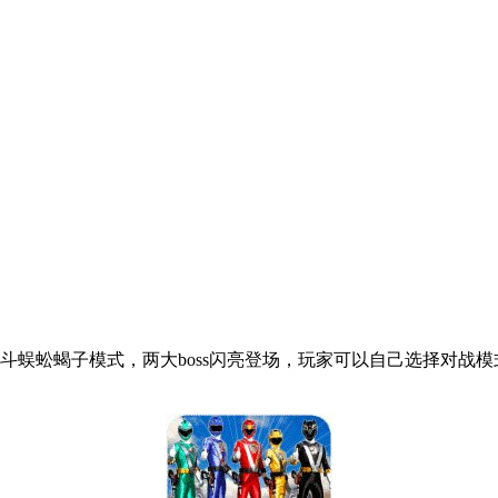
入了斗蜈蚣蝎子模式，两大boss闪亮登场，玩家可以自己选择对