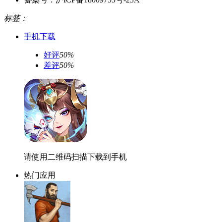
标签：
手机下载
好评
50%
差评
50%
请使用二维码扫描下载到手机
热门应用