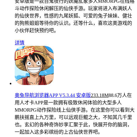
安卓版是一款百鬼夜行的妖魔乱象多人MMORPG在线格
斗动作探险休闲解压的仙侠手游。玩家将进入布满妖人
的仙侠世界，性感的九尾妖狐、可爱的兔子妹妹、健壮
的狗熊姐姐等待你的认识。还等什么，喜欢这类游戏的
小伙伴赶快预约吧。
详情
奥兔导航浏览器APP V5.3.44 安卓版
233.18M
88.6万人在
用
人才卡APP是一款拥有极致休闲体验的大型多人
MMORPG动作探险线上仙侠手游。在这里你可以看到大
鹏扶摇直上九万里，可以远观巨鲲之大，不知其几千里
也。玄幻的各种奇饰妙享汇聚于此，快展开你的脑洞，
一起加入这多彩缤纷的上古仙侠世界吧。