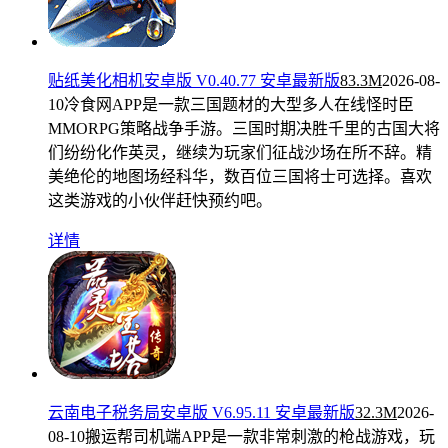
贴纸美化相机安卓版 V0.40.77 安卓最新版
83.3M
2026-08-
10
冷食网APP是一款三国题材的大型多人在线怪时臣
MMORPG策略战争手游。三国时期决胜千里的古国大将
们纷纷化作英灵，继续为玩家们征战沙场在所不辞。精
美绝伦的地图场经科华，数百位三国将士可选择。喜欢
这类游戏的小伙伴赶快预约吧。
详情
云南电子税务局安卓版 V6.95.11 安卓最新版
32.3M
2026-
08-10
搬运帮司机端APP是一款非常刺激的枪战游戏，玩