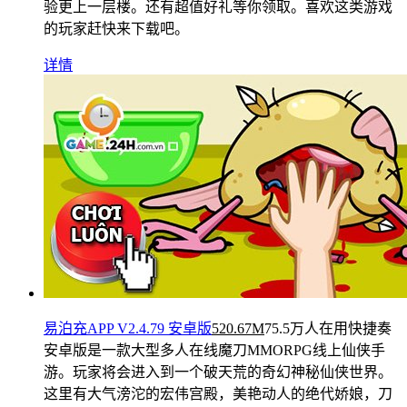
验更上一层楼。还有超值好礼等你领取。喜欢这类游戏
的玩家赶快来下载吧。
详情
易泊充APP V2.4.79 安卓版
520.67M
75.5万人在用
快捷奏
安卓版是一款大型多人在线魔刀MMORPG线上仙侠手
游。玩家将会进入到一个破天荒的奇幻神秘仙侠世界。
这里有大气滂沱的宏伟宫殿，美艳动人的绝代娇娘，刀