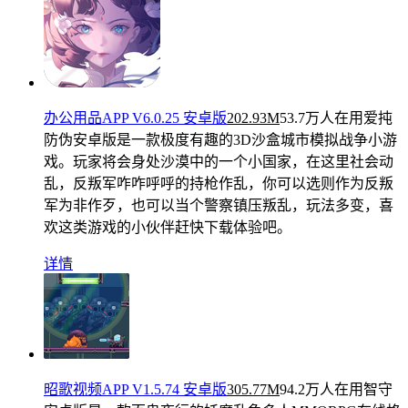
办公用品APP V6.0.25 安卓版
202.93M
53.7万人在用
爱扽
防伪安卓版是一款极度有趣的3D沙盒城市模拟战争小游
戏。玩家将会身处沙漠中的一个小国家，在这里社会动
乱，反叛军咋咋呼呼的持枪作乱，你可以选则作为反叛
军为非作歹，也可以当个警察镇压叛乱，玩法多变，喜
欢这类游戏的小伙伴赶快下载体验吧。
详情
昭歌视频APP V1.5.74 安卓版
305.77M
94.2万人在用
智守