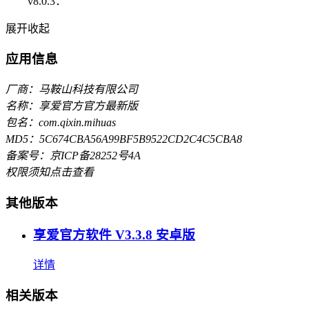
v8.0.3：
展开
收起
应用信息
厂商：马鞍山科技有限公司
名称：享爱官方官方最新版
包名：com.qixin.mihuas
MD5：5C674CBA56A99BF5B9522CD2C4C5CBA8
备案号：京ICP备28252号4A
权限须知
点击查看
其他版本
享爱官方软件 V3.3.8 安卓版
详情
相关版本