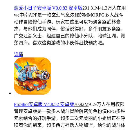
恋爱小日子安卓版 V0.0.83 安卓版
291.31M
41.3万人在用
we中南APP是一款玄幻气息浓郁的MMORPG多人战斗
动作冒险修仙手游，玩家在这里可以巧遇各路武林豪
杰，与他们成为同伴，俗话说得好，多个朋友多条路，
广交江湖义士，组建自己的修仙小分队，驰骋江湖，闯
荡四海。喜欢这类游戏的小伙伴赶快预约吧。
详情
ProShot安卓版 V4.8.52 安卓版
70.92M
91.9万人在用
权限
管理安卓版是一款多人战斗冒险解密角色扮演RPG多种
元素结合的好玩手游。超多二次元美丽的小姐姐正在呼
唤着你的到来，超多西方神话人物加盟，给你的战斗体