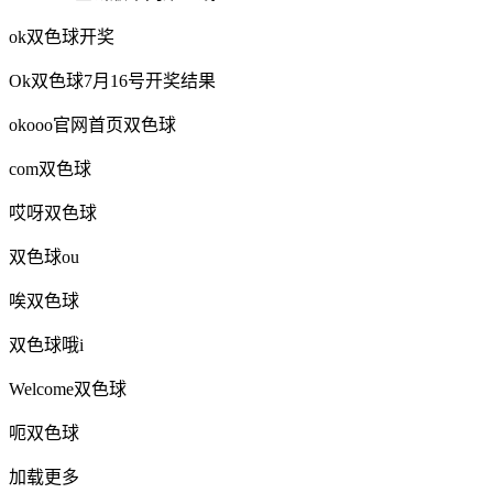
ok双色球开奖
Ok双色球7月16号开奖结果
okooo官网首页双色球
com双色球
哎呀双色球
双色球ou
唉双色球
双色球哦i
Welcome双色球
呃双色球
加载更多