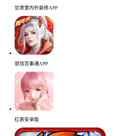
甘肃室内外装修APP
崇信百事通APP
红表安卓版