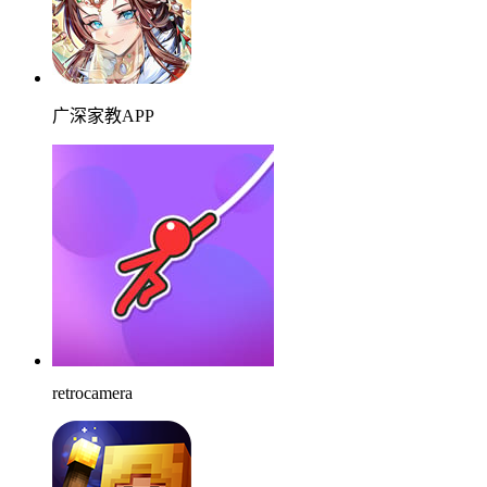
广深家教APP
retrocamera