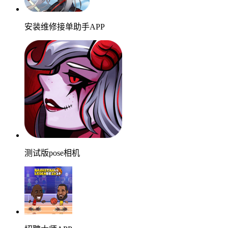
安装维修接单助手APP
测试版pose相机