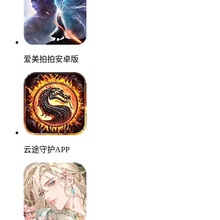
爱美拍拍安卓版
云途守护APP