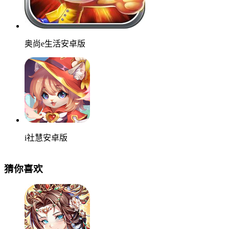
奥尚e生活安卓版
i社慧安卓版
猜你喜欢