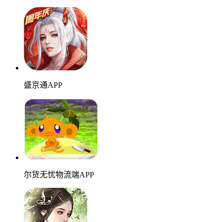
盛京通APP
尔货无忧物流端APP