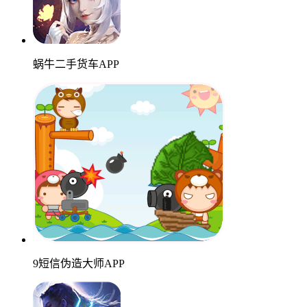
蜗牛二手货车APP
9短信伪造大师APP