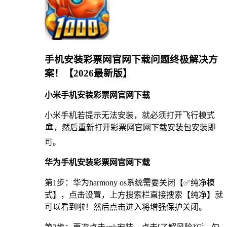
手机安装彩票网官网下载问题终极解决方
案！【2026最新版】
小米手机安装彩票网官网下载
小米手机若提示无法安装，就必须打开飞行模式
🏛，然后重新打开彩票网官网下载安装包安装即
可。
华为手机安装彩票网官网下载
第1步：华为harmony os系统需要关闭【✅纯净模
式】，点击设置，上方搜索栏直接搜索【纯净】就
可以看到啦！然后点击进入将增强保护关闭。