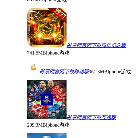
彩票网官网下载周年纪念版
741.5MB
Iphone游戏
彩票网官网下载移动版
961.3MB
Iphone游戏
彩票网官网下载互通版
299.3MB
Iphone游戏