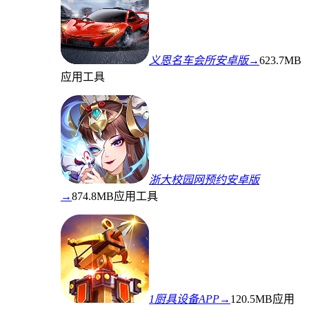
义恩名车会所安卓版→
623.7MB
应用工具
浙大校园网预约安卓版
→
874.8MB
应用工具
1厨具设备APP→
120.5MB
应用