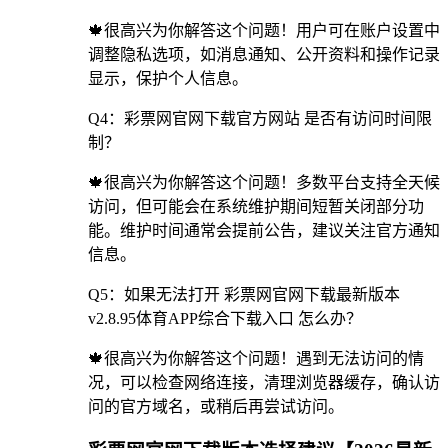
🍁很高兴为你解答这个问题！用户可在账户设置中
调整隐私选项，如消息通知、公开资料和操作记录
显示，保护个人信息。
Q4：彩票网官网下载官方网站 是否有访问时间限
制？
🍁很高兴为你解答这个问题！多数平台支持全天候
访问，但可能会在系统维护期间短暂关闭部分功
能。维护时间通常会提前公告，建议关注官方通知
信息。
Q5：如果无法打开 彩票网官网下载最新版本
v2.8.95体育APP综合下载入口 怎么办？
🍁很高兴为你解答这个问题！遇到无法访问的情
况，可以检查网络连接，清理浏览器缓存，确认访
问的官方域名，或稍后再尝试访问。