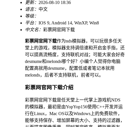
更新：
2026-08-10 18:36
语言：
中文
等级：
平台：
IOS 9, Android 14, WinXP, Win8
中文名：
彩票网官网下载
彩票网官网下载
作为nds模拟器，可以玩很多任天
堂上的游戏，模拟器支持调倍速和开启金手指，还
可以提高流畅度，支持联机对战；可能大家会好奇
desmume和melonds哪个好？小编个人觉得你电脑
配置高就用desmume，配置低或者笔记本就用
melonds，后者不支持联机，前者可以。
彩票网官网下载介绍
彩票网官网下载是任天堂上一代掌上游戏机NDS
的模拟器，最初是由YopYop156使用C++开发并运
行在Linux，Mac OS以及Windows上的免费软件，
能够支持保存、增加屏幕的大小、支持的过滤器，