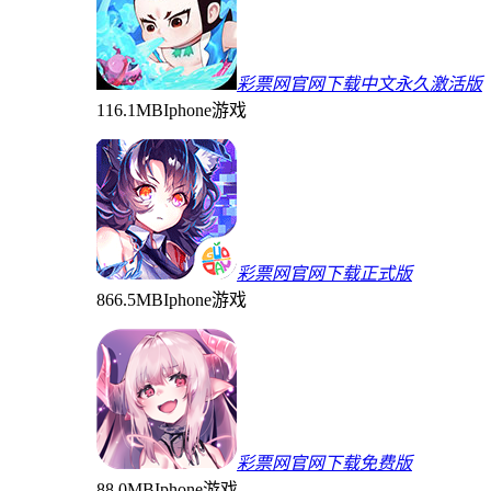
彩票网官网下载中文永久激活版
116.1MB
Iphone游戏
彩票网官网下载正式版
866.5MB
Iphone游戏
彩票网官网下载免费版
88.0MB
Iphone游戏