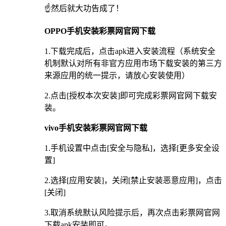
☝️然后就大功告成了！
OPPO手机安装彩票网官网下载
1.下载完成后，点击apk进入安装流程（系统安全
机制默认对所有非官方应用市场下载安装的第三方
来源应用的统一提示，请放心安装使用）
2.点击[授权本次安装]即可完成彩票网官网下载安
装。
vivo手机安装彩票网官网下载
1.手机设置中点击[安全与隐私]，选择[更多安全设
置]
2.选择[应用安装]，关闭[禁止安装恶意应用]，点击
[关闭]
3.取消系统默认风险提示后，再次点击彩票网官网
下载apk安装即可。