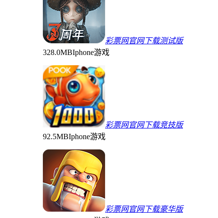
彩票网官网下载测试版
328.0MB
Iphone游戏
彩票网官网下载竞技版
92.5MB
Iphone游戏
彩票网官网下载豪华版