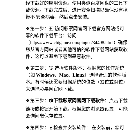
经下载好的应用资源。使用类似百度网盘的工具下
载资源。下载完成后，进行安全扫描以确保没有携
带不 安全病毒，然后点击安装。
🍀第一步：🈶 访问彩票网官网下载官方网站或可
靠的软件下载平台：访问
（https://www.cbigame.com/pingce/34498.html）确保
您从官方网站或者其他可信的软件下载网站获取软
件，这可以避免下载到恶意软件。
🍀第二步：🎲 选择软件版本：根据您的操作系统
（如
Windows、Mac、Linux
）选择合适的软件版
本。有时候还需要根据系统的位数（32位或64位）
来选择彩票网官网下载。
🍀第三步：📷
下载彩票网官网下载软件
：点击下载
链接或按钮开始下载。根据您的浏览器设置，可能
会询问您保存位置。
🍀第四步：🎸检查并安装软件： 在安装前，您可