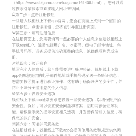
（https://www.cbigame.com/iosgame/161408.html）。您可以通
过搜索引擎搜索或直接输入网址来访问。
🚍第二步：点击注册按钮
一旦进入钱柜线上下载app官网，您会在页面上找到一个醒目的
注册按钮。点击该按钮，您将被引导至注册页面。
🦀第三步：填写注册信息
在注册页面上，您需要填写一些必要的个人信息来创建钱柜线上
下载app账户。通常包括用户名、🍈密码、🙆电子邮件地址、🙍
手机号码等。请务必提供准确完整的信息，以确保顺利完成注
册。
🎆第四步：验证账户
填写完个人信息后，您可能需要进行账户验证。钱柜线上下载
app会向您提供的电子邮件地址或手机号码发送一条验证信息，
您需要按照提示进行验证操作。这有助于确保账户的安全性，并
防止不法分子滥用您的个人信息。
🎡第五步：设置安全选项
钱柜线上下载app通常要求您设置一些安全选项，以增强账户的
安全性。例如，可以设置安全问题和答案，启用两步验证等功
能。请根据系统的提示设置相关选项，并妥善保管相关信息，确
保您的账户安全。
🈵第六步：阅读并同意条款
在注册过程中，钱柜线上下载app会提供使用条款和规定供您阅
读。这些条款包括平台的使用规范、🕛隐私政策等内容。在注册