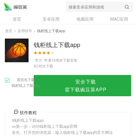
钱柜线上下载app
首页
安卓应用
电脑应用
MAC应用
资讯
专题
设计奖
创意应用
首页
>
应用软件
>
钱柜线上下载app
问答
钱柜线上下载app
官方
年满16周岁
下载安装
次下载
8230
需优先下载
安全下载
钱柜线上下载app
需下载豌豆荚APP
软件教程
ℹ钱柜线上下载appℹ
🥜第一步：访问钱柜线上下载app官网
首先，打开您的浏览器，输入钱柜线上下载app的官方网址