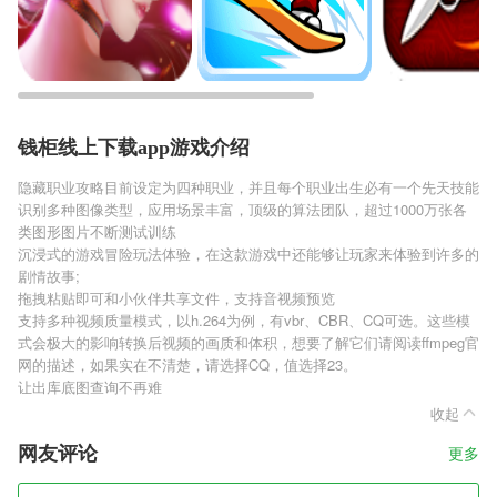
钱柜线上下载app游戏介绍
隐藏职业攻略目前设定为四种职业，并且每个职业出生必有一个先天技能
识别多种图像类型，应用场景丰富，顶级的算法团队，超过1000万张各
类图形图片不断测试训练
沉浸式的游戏冒险玩法体验，在这款游戏中还能够让玩家来体验到许多的
剧情故事;
拖拽粘贴即可和小伙伴共享文件，支持音视频预览
支持多种视频质量模式，以h.264为例，有vbr、CBR、CQ可选。这些模
式会极大的影响转换后视频的画质和体积，想要了解它们请阅读ffmpeg官
网的描述，如果实在不清楚，请选择CQ，值选择23。
让出库底图查询不再难
收起
网友评论
更多