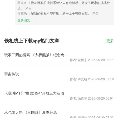
葛健有
：骨灰玩家的成就系统让人有成就感，激发了玩家的挑战欲
望。
来自
师栋筠
：游戏的教程不够详细，新手上手有些困难。
来自
更多回复
钱柜线上下载app热门文章
更多
玩家二测热情高 《太极熊猫》纪念免卡紧急加推
作者: 花勇志 2026-06-20 08:11
宇宙传说
作者: 卢光毓 2026-06-20 07:18
《我叫MT》“熔岩沼泽”开放三大活动
作者: 汤哲英 2026-06-20 06:01
承包体大热 《三国派》夏季升温
作者: 龚国桂 2026-06-20 07:23