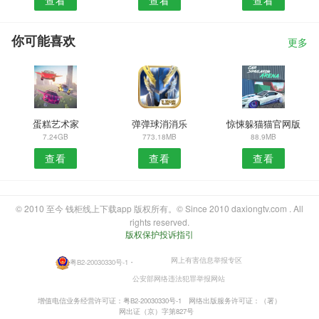
你可能喜欢
更多
蛋糕艺术家
弹弹球消消乐
惊悚躲猫猫官网版
7.24GB
773.18MB
88.9MB
查看
查看
查看
© 2010 至今 钱柜线上下载app 版权所有。© Since 2010 daxiongtv.com . All
rights reserved.
版权保护投诉指引
网上有害信息举报专区
粤B2-20030330号-1
・
公安部网络违法犯罪举报网站
增值电信业务经营许可证：粤B2-20030330号-1
网络出版服务许可证：（署）
网出证（京）字第827号