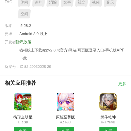
TAG
休闲
趣味
消除
文字
社交
视频
聊天
空间
版本
5.28.2
要求
Android 8.9 以上
开发者
隐私政策
钱柜线上下载appv2.0.4(官方)网站/网页版登录入口/手机版APP
下载
备案号：豫B2-20030028-29
相关应用推荐
更多
街球全明星
原始至尊版
武斗乾坤
1.13GB
6.51GB
841.78MB
查看
查看
查看