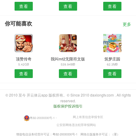
查看
查看
查看
你可能喜欢
更多
顶赞传奇
我叫mt2无限符文版
筑梦庄园
5.42GB
539.94MB
62.3MB
查看
查看
查看
© 2010 至今 开云体云app 版权所有。© Since 2010 daxiongtv.com . All rights
reserved.
版权保护投诉指引
网上有害信息举报专区
粤B2-20030330号-1
・
公安部网络违法犯罪举报网站
增值电信业务经营许可证：粤B2-20030330号-1
网络出版服务许可证：（署）