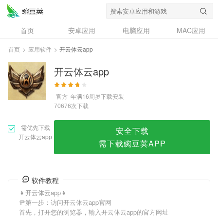
开云体云app
首页
安卓应用
电脑应用
MAC应用
资讯
专题
设计奖
创意应用
首页
>
应用软件
>
开云体云app
问答
开云体云app
官方
年满16周岁
下载安装
次下载
70676
需优先下载
安全下载
开云体云app
需下载豌豆荚APP
软件教程
👧开云体云app👧
🚥第一步：访问开云体云app官网
首先，打开您的浏览器，输入开云体云app的官方网址