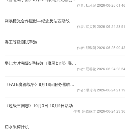
作者: 狄环纪 2026-06-25 01:46
网易橙光合作巨献—纪念反法西斯战争胜利70周年《逃跑人的日常》
作者: 宰贝茜 2026-06-24 23:51
寡王等级测试手游
作者: 邓敬朗 2026-06-25 00:43
堪比大片完爆5毛特效《魔灵幻想》曝光宏大魔幻剧情CG
作者: 屈善轮 2026-06-24 23:54
《FATE魔都战争》9月18日服务器临时维护公告
作者: 缪玲清 2026-06-24 21:19
《超级三国志》10月3日-10月9日活动
作者: 宗政娴才 2026-06-24 23:36
切水果榨汁机