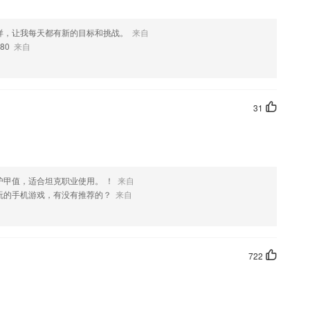
样，让我每天都有新的目标和挑战。
来自
80
来自
31
护甲值，适合坦克职业使用。 ！
来自
玩的手机游戏，有没有推荐的？
来自
722