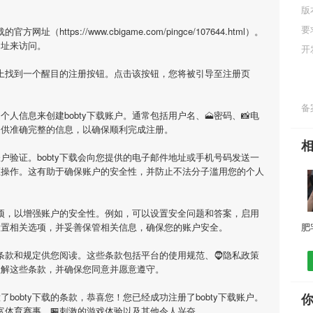
版
要
（https://www.cbigame.com/pingce/107644.html）。
网址来访问。
开
页面上找到一个醒目的注册按钮。点击该按钮，您将被引导至注册页
备案
人信息来创建bobty下载账户。通常包括用户名、🗻密码、📸电
提供准确完整的信息，以确保顺利完成注册。
户验证。bobty下载会向您提供的电子邮件地址或手机号码发送一
证操作。这有助于确保账户的安全性，并防止不法分子滥用您的个人
全选项，以增强账户的安全性。例如，可以设置安全问题和答案，启用
设置相关选项，并妥善保管相关信息，确保您的账户安全。
用条款和规定供您阅读。这些条款包括平台的使用规范、🧔隐私政策
理解这些条款，并确保您同意并愿意遵守。
bobty下载的条款，恭喜您！您已经成功注册了bobty下载账户。
丰富体育赛事、🏪刺激的游戏体验以及其他令人兴奋。