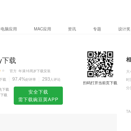
电脑应用
MAC应用
资讯
专题
设计奖
ty下载
官方
年满16周岁
下载安装
大
下载
97.4%
好评率
293
人评论
时
扫码打开当前页下载
分
先下载
安全下载
ty下载
需下载豌豆荚APP
T