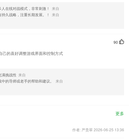
多人在线对战模式，非常刺激！
来自
有持久战略，注重长期发展。！
来自
90
自己的喜好调整游戏界面和控制方式
充满挑战性
来自
戏中的导师或老手的帮助和建议。
来自
更多
作者: 严贵翠 2026-06-25 13:36