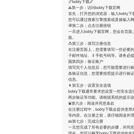
🌌bobty下载🌌
⛪第一步：访问bobty下载官网
首先，打开您的浏览器，输入bobty下载的官方网址
您可以通过搜索引擎搜索或直接输入
🧭第二步：点击注册按钮
一旦进入bobty下载官网，您会在
面。
🍮第三步：填写注册信息
在注册页面上，您需要填写一些必要的个
子邮件地址、🍼手机号码等。请务必
🈯第四步：验证账户
填写完个人信息后，您可能需要进行账
条验证信息，您需要按照提示进行验
信息。
👩第五步：设置安全选项
bobty下载通常要求您设置一些安
两步验证等功能。请根据系统的提示
⛲第六步：阅读并同意条款
在注册过程中，bobty下载会提供使
等内容。在注册之前，请仔细阅读并
🧀第七步：完成注册
一旦您完成了所有必要的步骤，并同意了
现在，您可以畅享bobty下载提供的