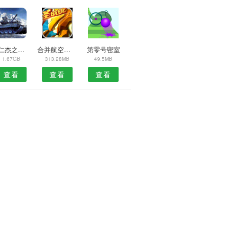
狄仁杰之四大天王
合并航空飞机
第零号密室
1.67GB
313.28MB
49.5MB
查看
查看
查看