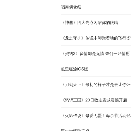
唱舞偶像祭
《神器》四大亮点闪瞎你的眼睛
《龙之守护》传说中脚蹭着地的飞行姿
《契约2》多情却是无情 奈何一厢情愿
狐里狐涂iOS版
《刀剑天下》最初的样子才是最让你怀
《怒斩三国》29日败走麦城震撼开启
《火影传说》母爱无疆！母亲节活动登
浮生为卿歌安卓