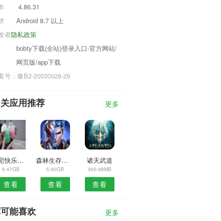
本
4.86.31
求
Android 8.7 以上
发者
隐私政策
bobty下载(全站)登录入口-官方网站/
网页版/app下载
号：豫B2-20030028-29
相关应用推荐
更多
肥宅快乐餐厅
森林生存进化
诸天武道
9.47GB
5.90GB
360.98MB
查看
查看
查看
你可能喜欢
更多