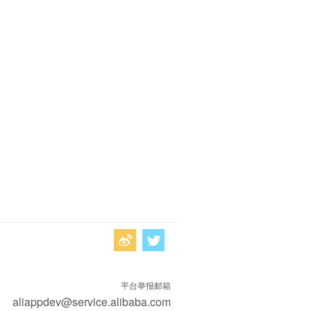
平台举报邮箱
aliappdev@service.alibaba.com