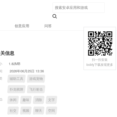
创意应用
问答
相关信息
扫一扫安装
小
1.82MB
bobty下载发现更多
间
2026年06月25日 13:36
类
辅助工具
游戏宠物
扑克棋牌
飞行射击
AG
休闲
趣味
消除
文字
社交
视频
聊天
空间