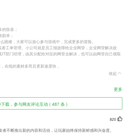
多的惊喜；
转剧本；
什么困难，大家可以放心参与游戏中，完成更多的冒险。
理或者工单管理。小公司就是员工报故障给企业网管，企业网管解决故
或IT部门经理，由其分配给对应的网管去解决，也可以由网管自己领取
案，在线的素材多而且更新速度快，
收起
更多
y下载，参与网友评论互动 ( 487 条 )
820
发者不断推出新的内容和活动，让玩家始终保持新鲜感和兴奋度。