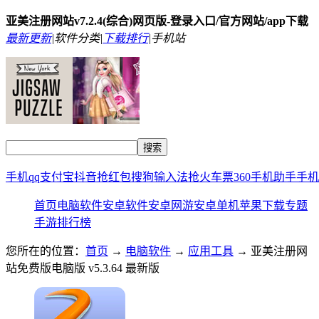
亚美注册网站v7.2.4(综合)网页版-登录入口/官方网站/app下载
最新更新
|
软件分类|
下载排行
|
手机站
手机qq
支付宝
抖音
抢红包
搜狗输入法
抢火车票
360手机助手
手机
首页
电脑软件
安卓软件
安卓网游
安卓单机
苹果下载
专题
手游排行榜
您所在的位置：
首页
→
电脑软件
→
应用工具
→ 亚美注册网
站免费版电脑版 v5.3.64 最新版