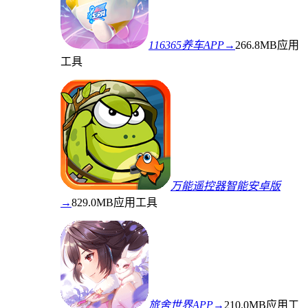
116365养车APP→
266.8MB
应用
工具
万能遥控器智能安卓版
→
829.0MB
应用工具
旅舍世界APP→
210.0MB
应用工