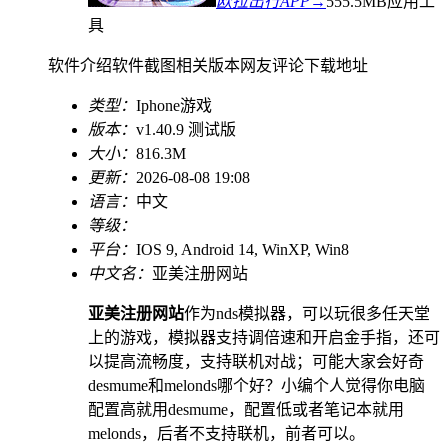
欧拉出行APP→
555.5MB
应用工
具
软件介绍
软件截图
相关版本
网友评论
下载地址
类型：
Iphone游戏
版本：
v1.40.9 测试版
大小：
816.3M
更新：
2026-08-08 19:08
语言：
中文
等级：
平台：
IOS 9, Android 14, WinXP, Win8
中文名：
亚美注册网站
亚美注册网站
作为nds模拟器，可以玩很多任天堂
上的游戏，模拟器支持调倍速和开启金手指，还可
以提高流畅度，支持联机对战；可能大家会好奇
desmume和melonds哪个好？小编个人觉得你电脑
配置高就用desmume，配置低或者笔记本就用
melonds，后者不支持联机，前者可以。