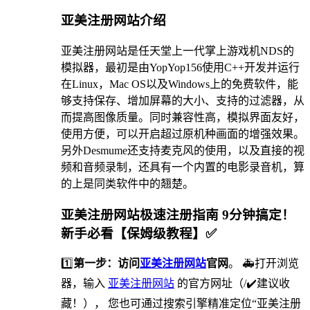
亚美注册网站介绍
亚美注册网站是任天堂上一代掌上游戏机NDS的
模拟器，最初是由YopYop156使用C++开发并运行
在Linux，Mac OS以及Windows上的免费软件，能
够支持保存、增加屏幕的大小、支持的过滤器，从
而提高图像质量。同时兼容性高，模拟界面友好，
使用方便，可以开启超过原机种画面的增强效果。
另外Desmume还支持麦克风的使用，以及直接的视
频和音频录制，还具有一个内置的电影录音机，算
的上是同类软件中的翘楚。
亚美注册网站极速注册指南 9分钟搞定！
新手必看【保姆级教程】✅
1️⃣
第一步：访问
亚美注册网站
官网
。 🚑打开浏览
器，输入
亚美注册网站
的官方网址（/✔️建议收
藏！）， 您也可通过搜索引擎精准定位“亚美注册