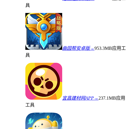
具
曲园帮安卓版→
953.3MB
应用工
具
宜昌建材网APP→
237.1MB
应用
工具