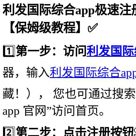
利发国际综合app极速注
【保姆级教程】✅
1️⃣
第一步：访问
利发国际
器，输入
利发国际综合ap
藏！）， 您也可通过搜
app 官网”访问首页。
2️⃣
第二步：点击注册按钮