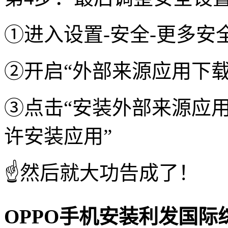
①进入设置-安全-更多安
②开启“外部来源应用下载
③点击“安装外部来源应用
许安装应用”
☝️然后就大功告成了！
OPPO手机安装利发国际综