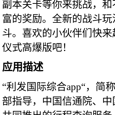
副本关卡等你来挑战，和不
富的奖励。全新的战斗玩
斗。喜欢的小伙伴们快来
仪式高爆版吧！
应用描述
“利发国际综合app“，简
部指导，中国信通院、中