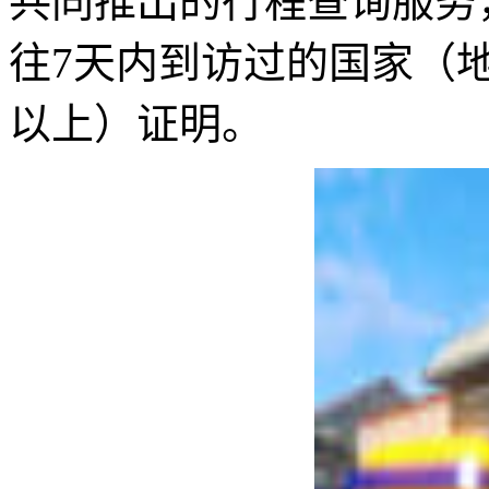
共同推出的行程查询服务
往7天内到访过的国家（
以上）证明。