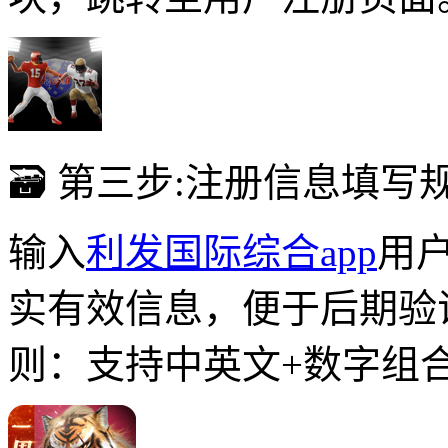
🗃 第三步:注册信息填写
输入
利发国际综合app
用
实有效信息，便于后期验
则：支持中英文+数字组