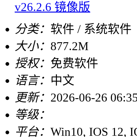
v26.2.6 镜像版
分类：
软件 / 系统软件
大小：
877.2M
授权：
免费软件
语言：
中文
更新：
2026-06-26 06:3
等级：
平台：
Win10, IOS 12, 