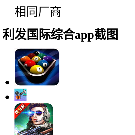
相同厂商
利发国际综合app截图