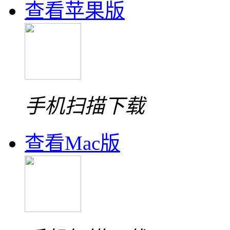
查看苹果版
手机扫描下载
查看Mac版