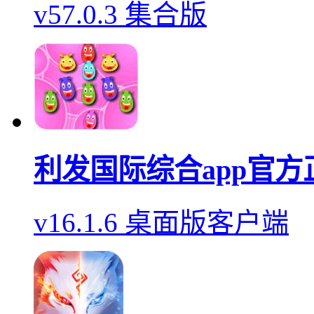
v57.0.3 集合版
利发国际综合app官方
v16.1.6 桌面版客户端