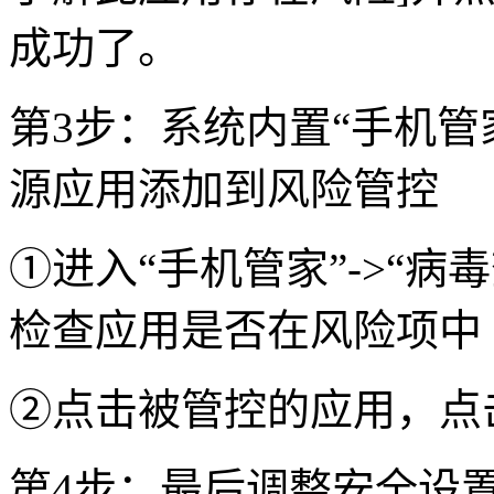
成功了。
第3步：系统内置“手机管
源应用添加到风险管控
①进入“手机管家”->“病毒
检查应用是否在风险项中
②点击被管控的应用，点
第4步：最后调整安全设