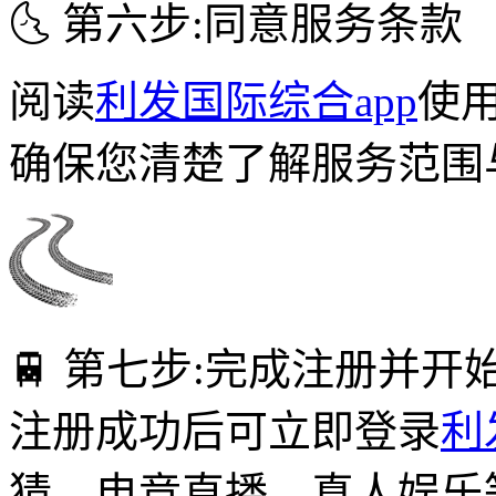
🌜 第六步:同意服务条款
阅读
利发国际综合app
使
确保您清楚了解服务范围
🚆 第七步:完成注册并开
注册成功后可立即登录
利
猜、电竞直播、真人娱乐