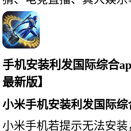
手机安装利发国际综合ap
最新版】
小米手机安装利发国际综合
小米手机若提示无法安装