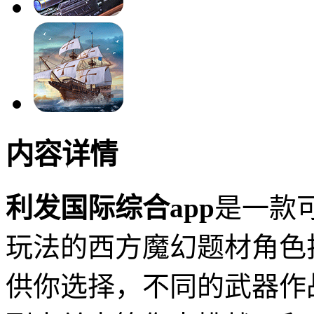
内容详情
利发国际综合app
是一款
玩法的西方魔幻题材角色
供你选择，不同的武器作