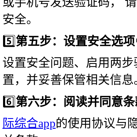
或手机号发送验证码， 
安全。
5️⃣
第五步：设置安全选项
设置安全问题、启用两步
置，并妥善保管相关信息
6️⃣
第六步：阅读并同意条
际综合app
的使用协议与隐