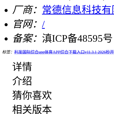
厂商：
常德信息科技有
官网：
/
备案：
滇ICP备48595号
标签：
利发国际综合app
体育APP综合下载入口v11.3.1 2026
秒开
详情
介绍
猜你喜欢
相关版本