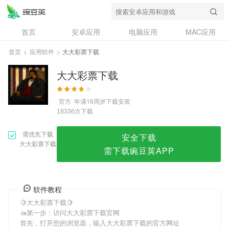
大大彩票下载
首页
安卓应用
电脑应用
MAC应用
资讯
专题
设计奖
创意应用
首页
>
应用软件
>
大大彩票下载
问答
大大彩票下载
官方
年满16周岁
下载安装
次下载
18336
需优先下载
安全下载
大大彩票下载
需下载豌豆荚APP
软件教程
🍋大大彩票下载🍋
🚤第一步：访问大大彩票下载官网
首先，打开您的浏览器，输入大大彩票下载的官方网址