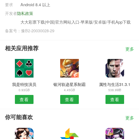
要求
Android 8.4 以上
开发者
隐私政策
大大彩票下载(中国)官方网站入口-苹果版/安卓版/手机App下载
备案号：豫B2-20030028-29
相关应用推荐
更多
我是特技演员
银河轨迹星系制霸
属性与生活31.3.1
0.93GB
4.45GB
538.9MB
查看
查看
查看
你可能喜欢
更多