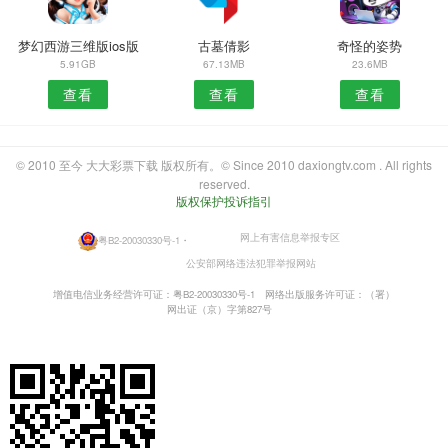
梦幻西游三维版ios版
古墓倩影
奇怪的姿势
5.91GB
67.13MB
23.6MB
查看
查看
查看
© 2010 至今 大大彩票下载 版权所有。© Since 2010 daxiongtv.com . All rights
reserved.
版权保护投诉指引
网上有害信息举报专区
粤B2-20030330号-1
・
公安部网络违法犯罪举报网站
增值电信业务经营许可证：粤B2-20030330号-1
网络出版服务许可证：（署）
网出证（京）字第827号