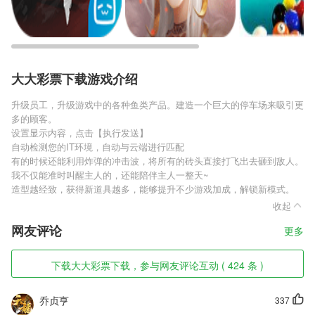
大大彩票下载游戏介绍
升级员工，升级游戏中的各种鱼类产品。建造一个巨大的停车场来吸引更
多的顾客。
设置显示内容，点击【执行发送】
自动检测您的IT环境，自动与云端进行匹配
有的时候还能利用炸弹的冲击波，将所有的砖头直接打飞出去砸到敌人。
我不仅能准时叫醒主人的，还能陪伴主人一整天~
造型越经致，获得新道具越多，能够提升不少游戏加成，解锁新模式。
收起
网友评论
更多
下载大大彩票下载，参与网友评论互动 ( 424 条 )
乔贞亨
337