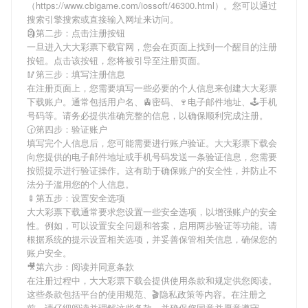
（https://www.cbigame.com/iossoft/46300.html）。您可以通过
搜索引擎搜索或直接输入网址来访问。
🗿第二步：点击注册按钮
一旦进入大大彩票下载官网，您会在页面上找到一个醒目的注册
按钮。点击该按钮，您将被引导至注册页面。
🥢第三步：填写注册信息
在注册页面上，您需要填写一些必要的个人信息来创建大大彩票
下载账户。通常包括用户名、🚊密码、🍷电子邮件地址、🕹手机
号码等。请务必提供准确完整的信息，以确保顺利完成注册。
🕝第四步：验证账户
填写完个人信息后，您可能需要进行账户验证。大大彩票下载会
向您提供的电子邮件地址或手机号码发送一条验证信息，您需要
按照提示进行验证操作。这有助于确保账户的安全性，并防止不
法分子滥用您的个人信息。
🍢第五步：设置安全选项
大大彩票下载通常要求您设置一些安全选项，以增强账户的安全
性。例如，可以设置安全问题和答案，启用两步验证等功能。请
根据系统的提示设置相关选项，并妥善保管相关信息，确保您的
账户安全。
🎥第六步：阅读并同意条款
在注册过程中，大大彩票下载会提供使用条款和规定供您阅读。
这些条款包括平台的使用规范、🎬隐私政策等内容。在注册之
前，请仔细阅读并理解这些条款，并确保您同意并愿意遵守。