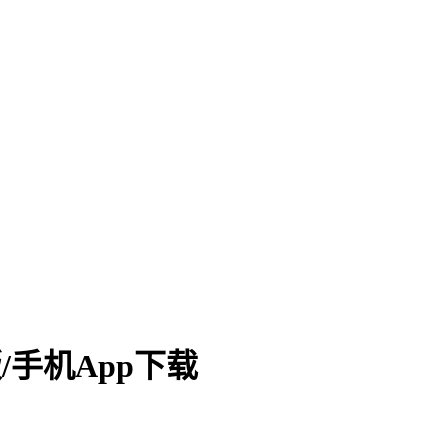
版/手机App下载