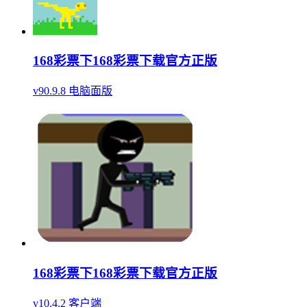
168彩票下168彩票下载官方正版
v90.9.8 电脑面版
168彩票下168彩票下载官方正版
v10.4.2 客户端