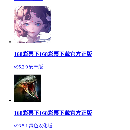
168彩票下168彩票下载官方正版
v95.2.9 安卓版
168彩票下168彩票下载官方正版
v93.5.1 绿色汉化版