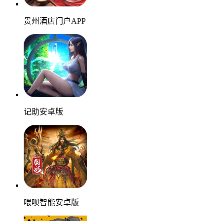
贵州酒店门户APP
记助安卓版
喂呗智能安卓版