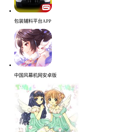
包装辅料平台APP
中国风幕机网安卓版