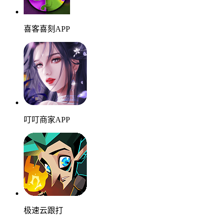
喜客喜刻APP
叮叮商家APP
极速云跟打