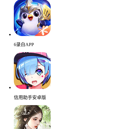
6录白APP
信用助手安卓版