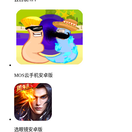
MOS云手机安卓版
选眼镜安卓版