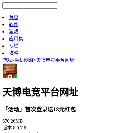
首页
软件
游戏
应用集
专栏
攻略
游戏
>
手机网游
>
天博电竞平台网址
天博电竞平台网址
「活动」首次登录送18元红包
670.26MB
版本 8.9.7.6