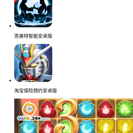
思美特智能安卓版
淘宝保险预约安卓版