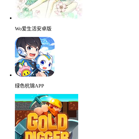
Wo爱生活安卓版
绿色杭锦APP