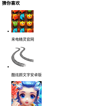
猜你喜欢
来电精灵官网
酷炫颜文字安卓版