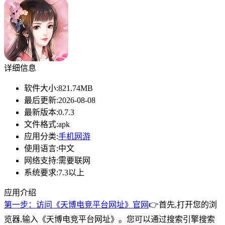
详细信息
软件大小:
821.74MB
最后更新:
2026-08-08
最新版本:
0.7.3
文件格式:
apk
应用分类:
手机网游
使用语言:
中文
网络支持:
需要联网
系统要求:
7.3以上
应用介绍
第一步：访问《天博电竞平台网址》官网
👉首先,打开您的浏
览器,输入《天博电竞平台网址》。您可以通过搜索引擎搜索