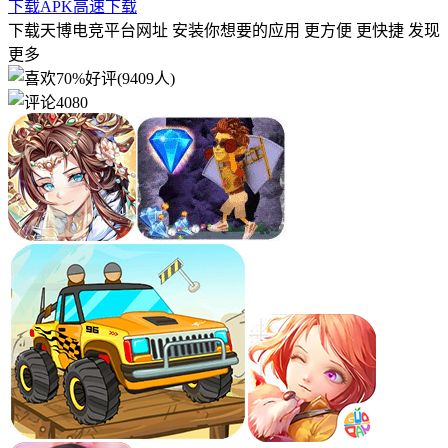
下载APK
高速下载
下载天博电竞平台网址 安装你想要的应用 更方便 更快捷 发现
更多
70%好评(9409人)
4080