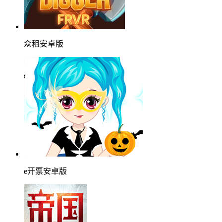
众租安卓版
e开票安卓版