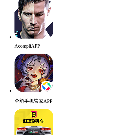
AcompliAPP
全能手机管家APP