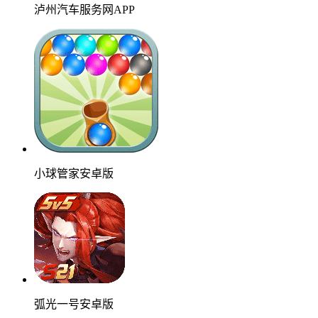
泸州汽车服务网APP
小球管家安卓版
弧光一号安卓版