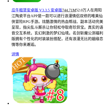
瓜牛租赁安卓版 V3.3.5 安卓版
744.71M
52.0万人在用
阳
江陶瓷平台APP是一款可以进行浪漫情侣双修的唯美仙
侠冒险RPG手游。炫酷激情的热血帮战、副本活动完美
呈现，指尖乱斗厮杀让你轻松夺取奇珍异宝。真实的语
音交互系统，玄幻刺激的梦幻仙境。名剑斩魔公测福利
版拥有个性化的时装装扮搭配，还有浪漫无比的姻缘恋
情等你来邂逅。
详情