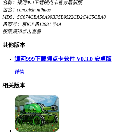
名称：银河999下载领点卡官方最新版
包名：com.qixin.mihuas
MD5：5C674CBA56A99BF5B9522CD2C4C5CBA8
备案号：京ICP备12931号4A
权限须知
点击查看
其他版本
银河999下载领点卡软件 V0.3.0 安卓版
详情
相关版本