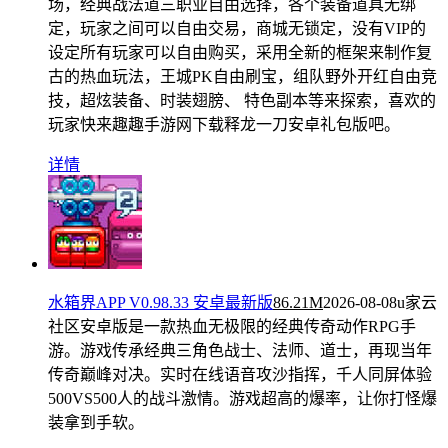
场，经典战法道三职业自由选择，各个装备道具无绑
定，玩家之间可以自由交易，商城无锁定，没有VIP的
设定所有玩家可以自由购买，采用全新的框架来制作复
古的热血玩法，王城PK自由刷宝，组队野外开红自由竞
技，超炫装备、时装翅膀、 特色副本等来探索，喜欢的
玩家快来趣趣手游网下载释龙一刀安卓礼包版吧。
详情
水箱界APP V0.98.33 安卓最新版
86.21M
2026-08-08
u家云
社区安卓版是一款热血无极限的经典传奇动作RPG手
游。游戏传承经典三角色战士、法师、道士，再现当年
传奇巅峰对决。实时在线语音攻沙指挥，千人同屏体验
500VS500人的战斗激情。游戏超高的爆率，让你打怪爆
装拿到手软。