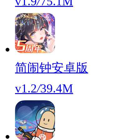
v1.9
/
75.1M
简闹钟安卓版
v1.2
/
39.4M