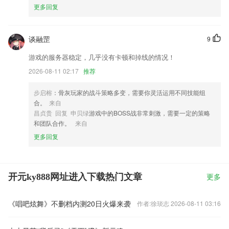
更多回复
谈融罡
9
游戏的服务器稳定，几乎没有卡顿和掉线的情况！
2026-08-11 02:17
推荐
步启榕
：骨灰玩家的战斗策略多变，需要你灵活运用不同技能组
合。
来自
昌贞贵 回复 申贝绿
游戏中的BOSS战非常刺激，需要一定的策略
和团队合作。
来自
更多回复
开元ky888网址进入下载热门文章
更多
《唱吧炫舞》不删档内测20日火爆来袭
作者:徐琰志 2026-08-11 03:16