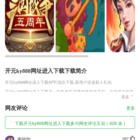
开元ky888网址进入下载下载简介
开元ky888网址进入下载
APP,现在下载,新用户还送新人礼包.
开元ky888网址进入下载是一款角色扮演类传奇竞技手游，在游戏中你将
更多
成为一名强的屠龙战士，为了维护玛法大陆的安全和其他妖兽展开一战，
在战斗中寻找属于自己的归宿感，和其他敌人随意PK战斗，在这片传奇
网友评论
更多
大陆上续写新的游戏篇章。
开元ky888网址进入下载软件特色
下载开元ky888网址进入下载参与网友评论互动 ( 828 条 )
1,让你在学习的同时感受到乐趣
申桂怡
287