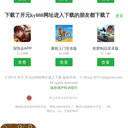
下载了开元ky888网址进入下载的朋友都下载了
更多
深悦会APP
康慈上门安卓版
软胶制品安卓版
73.36MB
84.8MB
97.1MB
查看
查看
查看
© 2010 至今 开元ky888网址进入下载 版权所有。© Since 2010 cbigame.com.
All rights reserved.
版权保护投诉指引
・
网上有害信息举报专区
增值电信业务经营许可证：粤B2-20030330号-1
网络出版服务许可证：（署）
网出证（京）字第2799号