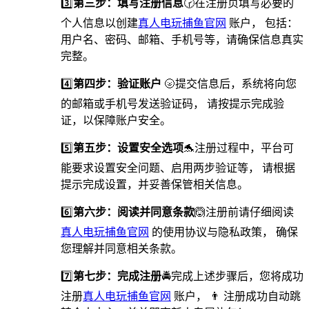
3️⃣
第三步：填写注册信息
🕝在注册页填写必要的
个人信息以创建
真人电玩捕鱼官网
账户， 包括：
用户名、密码、邮箱、手机号等，请确保信息真实
完整。
4️⃣
第四步：验证账户
🌝提交信息后，系统将向您
的邮箱或手机号发送验证码， 请按提示完成验
证，以保障账户安全。
5️⃣
第五步：设置安全选项
🐬️注册过程中，平台可
能要求设置安全问题、启用两步验证等， 请根据
提示完成设置，并妥善保管相关信息。
6️⃣
第六步：阅读并同意条款
🙆注册前请仔细阅读
真人电玩捕鱼官网
的使用协议与隐私政策， 确保
您理解并同意相关条款。
7️⃣
第七步：完成注册
🚔完成上述步骤后，您将成功
注册
真人电玩捕鱼官网
账户， 👨 注册成功自动跳