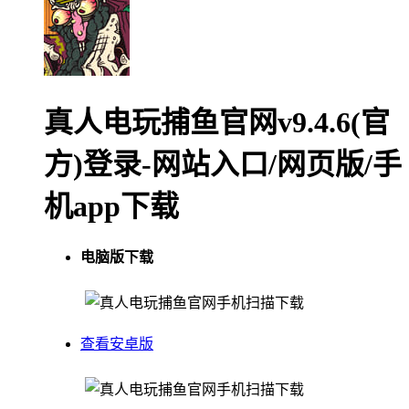
真人电玩捕鱼官网v9.4.6(官
方)登录-网站入口/网页版/手
机app下载
电脑版下载
手机扫描下载
查看安卓版
手机扫描下载