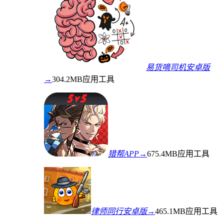
易货嘀司机安卓版
→
304.2MB
应用工具
猎帮APP→
675.4MB
应用工具
律师同行安卓版→
465.1MB
应用工具