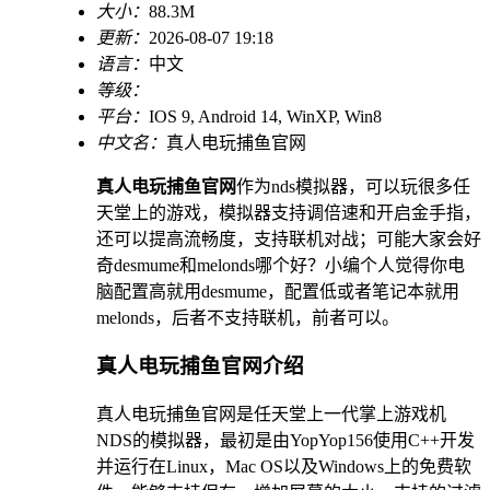
大小：
88.3M
更新：
2026-08-07 19:18
语言：
中文
等级：
平台：
IOS 9, Android 14, WinXP, Win8
中文名：
真人电玩捕鱼官网
真人电玩捕鱼官网
作为nds模拟器，可以玩很多任
天堂上的游戏，模拟器支持调倍速和开启金手指，
还可以提高流畅度，支持联机对战；可能大家会好
奇desmume和melonds哪个好？小编个人觉得你电
脑配置高就用desmume，配置低或者笔记本就用
melonds，后者不支持联机，前者可以。
真人电玩捕鱼官网介绍
真人电玩捕鱼官网是任天堂上一代掌上游戏机
NDS的模拟器，最初是由YopYop156使用C++开发
并运行在Linux，Mac OS以及Windows上的免费软