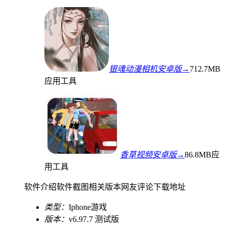
银魂动漫相机安卓版→
712.7MB
应用工具
香草视频安卓版→
86.8MB
应
用工具
软件介绍
软件截图
相关版本
网友评论
下载地址
类型：
Iphone游戏
版本：
v6.97.7 测试版