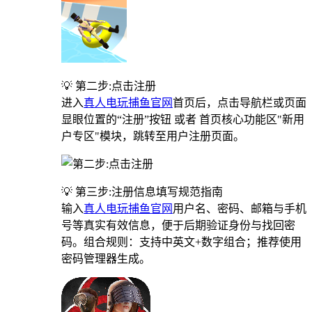
💡 第二步:点击注册
进入
真人电玩捕鱼官网
首页后，点击导航栏或页面
显眼位置的“注册”按钮 或者 首页核心功能区"新用
户专区"模块，跳转至用户注册页面。
💡 第三步:注册信息填写规范指南
输入
真人电玩捕鱼官网
用户名、密码、邮箱与手机
号等真实有效信息，便于后期验证身份与找回密
码。组合规则：支持中英文+数字组合；推荐使用
密码管理器生成。