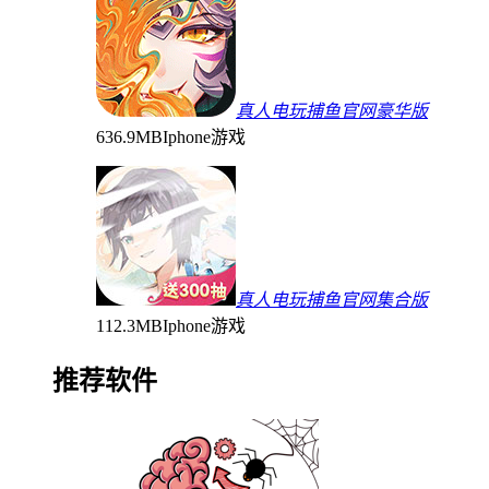
真人电玩捕鱼官网豪华版
636.9MB
Iphone游戏
真人电玩捕鱼官网集合版
112.3MB
Iphone游戏
推荐软件