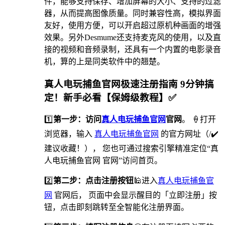
件，能够支持保存、增加屏幕的大小、支持的过滤
器，从而提高图像质量。同时兼容性高，模拟界面
友好，使用方便，可以开启超过原机种画面的增强
效果。另外Desmume还支持麦克风的使用，以及直
接的视频和音频录制，还具有一个内置的电影录音
机，算的上是同类软件中的翘楚。
真人电玩捕鱼官网极速注册指南 9分钟搞
定！新手必看【保姆级教程】✅
1️⃣
第一步：访问
真人电玩捕鱼官网
官网
。 🍦打开
浏览器，输入
真人电玩捕鱼官网
的官方网址（/✔️
建议收藏！）， 您也可通过搜索引擎精准定位“真
人电玩捕鱼官网 官网”访问首页。
2️⃣
第二步：点击注册按钮
🕌进入
真人电玩捕鱼官
网
官网后， 页面中会显示醒目的「立即注册」按
钮，点击即刻跳转至全智能化注册界面。