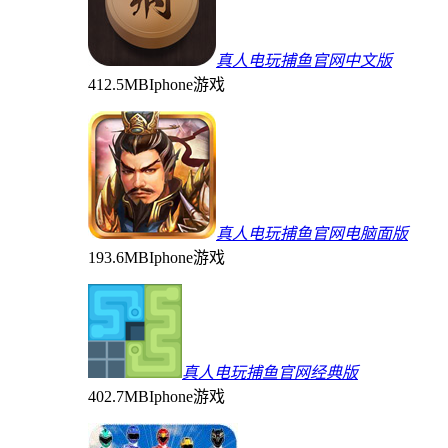
真人电玩捕鱼官网中文版
412.5MB
Iphone游戏
真人电玩捕鱼官网电脑面版
193.6MB
Iphone游戏
真人电玩捕鱼官网经典版
402.7MB
Iphone游戏