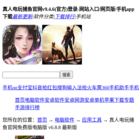
真人电玩捕鱼官网v9.4.6(官方)登录-网站入口/网页版/手机app
下载
最新更新
|
软件分类|
下载排行
|
手机站
手机qq
支付宝
抖音
抢红包
搜狗输入法
抢火车票
360手机助手
手机
首页
电脑软件
安卓软件
安卓网游
安卓单机
苹果下载
专题
手游排行榜
您所在的位置：
首页
→
电脑软件
→
应用工具
→ 真人电玩捕
鱼官网免费版电脑版 v6.8.8 最新版