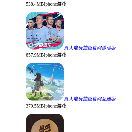
538.4MB
Iphone游戏
真人电玩捕鱼官网移动版
857.9MB
Iphone游戏
真人电玩捕鱼官网互通版
370.5MB
Iphone游戏